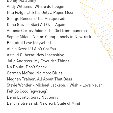
Boney M.: Sunny
Andy Williams: Where do I begin
Ella Fiztgerald: It’s Only a Paper Moon
George Benson: This Masquerade
Dana Glover: Start All Over Again
Antonio Carlos Jobim: The Girl from Ipanema
Sophie Milan - Victor Young: Lonely in New York -
Beautiful Love (egyveleg)
Alicia Keys: If I Ain’t Got You
Astrud Gilberto: How Insensitive
Julie Andrews: My Favourite Things
No Doubt: Don’t Speak
Carmen McRae: No More Blues
Meghan Trainor: All About That Bass
Stevie Wonder - Michael Jackson: I Wish – Love Never
Felt So Good (egyveleg)
Demi Lovato: Sorry Not Sorry
Barbra Streisand: New York State of Mind