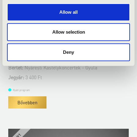
Allow all
2022.07.25. - hétfő 19:00
Allow selection
Gyula - Almásy-kastély
WUNDERLICH JÓZSEF ÉS KÉMÉNDI
Deny
TAMÁS KÖZÖS ESTJE
Bérlet:
Nyáresti Kastélykoncertek - Gyula
Jegyár:
3 400 Ft
Nyári program
Bővebben