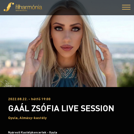
2022.08.22. - hétfő 19:00
GAÁL ZSÓFIA LIVE SESSION
Gyula, Almásy-kastély
Nyáresti Kastélykoncertek - Gyula