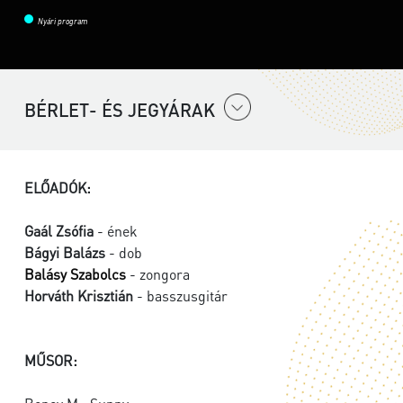
Nyári program
BÉRLET- ÉS JEGYÁRAK
ELŐADÓK:
Gaál Zsófia
- ének
Bágyi Balázs
- dob
Balásy Szabolcs
- zongora
Horváth Krisztián
- basszusgitár
MŰSOR: