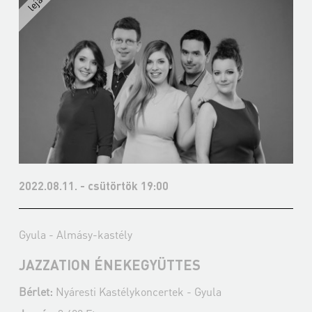
2022.08.11. - csütörtök 19:00
Gyula - Almásy-kastély
JAZZATION ÉNEKEGYÜTTES
Bérlet:
Nyáresti Kastélykoncertek - Gyula