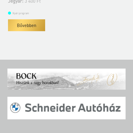
Jegyár:
3 400 Ft
Nyári program
Bővebben