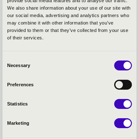
provide social media features and to analyse our traffic.
KASTÉLYKONCERTEK -
We also share information about your use of our site with
our social media, advertising and analytics partners who
GYULA - TOVÁBBI
may combine it with other information that you’ve
provided to them or that they’ve collected from your use
KONCERTEK
of their services.
Consent
Necessary
Selection
Preferences
Statistics
Marketing