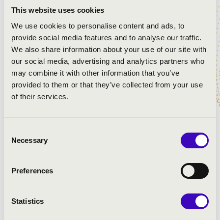
This website uses cookies
We use cookies to personalise content and ads, to
MŰSOR:
provide social media features and to analyse our traffic.
We also share information about your use of our site with
Schubert-Tabajdi Ádám: B-dúr szimfónia No.5 D.485-I.
our social media, advertising and analytics partners who
Allegro
may combine it with other information that you’ve
Fauré: Sicilienne
provided to them or that they’ve collected from your use
Elgar: Chanson de Matin
of their services.
Gluck: Melódia
Schubert: Standchen
Stummer Márton: Flat Dance, Pillar of Fire
Consent
Debussy: Syrinx
Necessary
Selection
Franck: Cantabile
Celso Machado: Pacoca
Preferences
Eugéne Bozza: Aria
Vierne: Symphonie No.2.Op.20- I. Allegro
Statistics