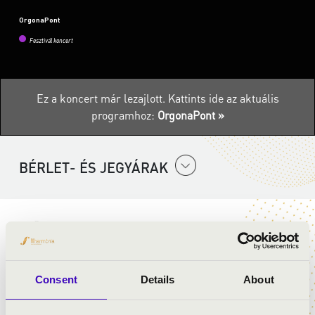
OrgonaPont
Fesztivál koncert
Ez a koncert már lezajlott.
Kattints ide az aktuális
programhoz:
OrgonaPont »
BÉRLET- ÉS JEGYÁRAK
ELŐADÓK:
Tabajdi Ádám
- orgona
Duo Vivo:
Consent
Details
About
Nemes Jeles Judit
- fuvola
Stummer Márton
- gitár