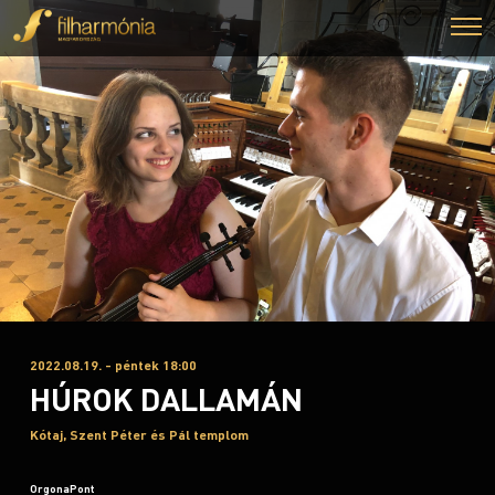
2022.08.19. - péntek 18:00
HÚROK DALLAMÁN
Kótaj, Szent Péter és Pál templom
OrgonaPont