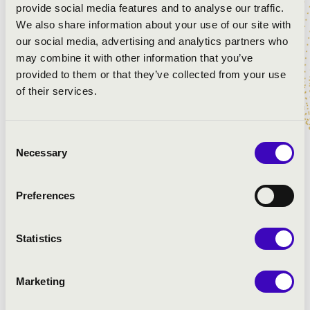
provide social media features and to analyse our traffic.
Scheidemann: d-moll prelúdium
We also share information about your use of our site with
Bach: Piéce d'Orgue
our social media, advertising and analytics partners who
Krebs: B-A-C-H fúga
may combine it with other information that you’ve
Corelli: F-dúr szonáta Op.5. no.4.
provided to them or that they’ve collected from your use
Pachelbel: f-moll chaconne
of their services.
Vierne: Idylle mélancolique
Rheinberger: Cantinele
Consent
Franck: D-dúr sortie
Necessary
Selection
Preferences
Statistics
Marketing