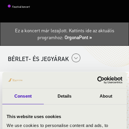
Fesztivál koncert
Ez a koncert már lezajlott.
Kattints ide az aktuális
programhoz:
OrgonaPont »
BÉRLET- ÉS JEGYÁRAK
ELŐADÓK:
Consent
Details
About
Elek Péter
- orgona
Nagy Eszter
- hegedű
This website uses cookies
MŰSOR:
We use cookies to personalise content and ads, to