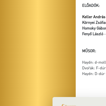
ELŐADÓK:
Keller András
Környei Zsófia
Homoky Gábo
Fenyő László
-
MŰSOR:
Haydn: d-moll
Dvořák: F-dúr 
Haydn: D-dúr 