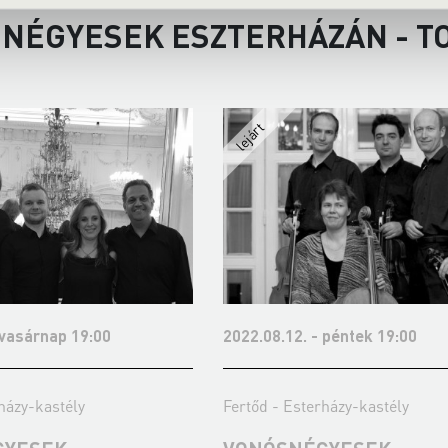
NÉGYESEK ESZTERHÁZÁN - T
 vasárnap 19:00
2022.08.12. - péntek 19:00
házy-kastély
Fertőd - Esterházy-kastély