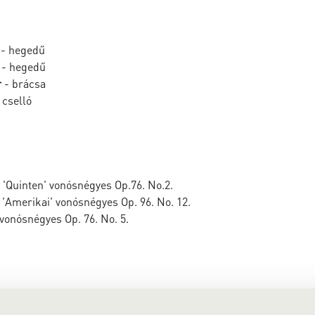
- hegedű
- hegedű
r
- brácsa
 cselló
 'Quinten' vonósnégyes Op.76. No.2.
'Amerikai' vonósnégyes Op. 96. No. 12.
vonósnégyes Op. 76. No. 5.