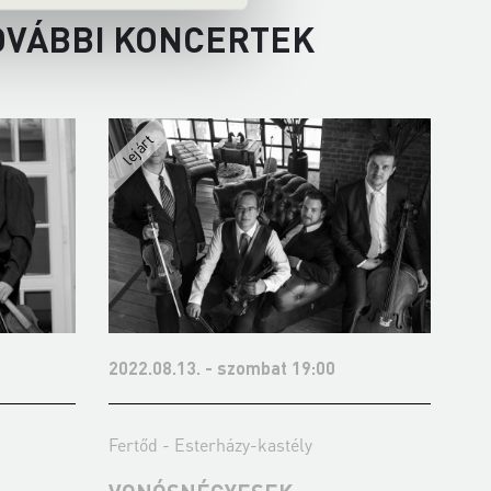
OVÁBBI KONCERTEK
2022.08.13. - szombat 19:00
202
Fertőd - Esterházy-kastély
Fer