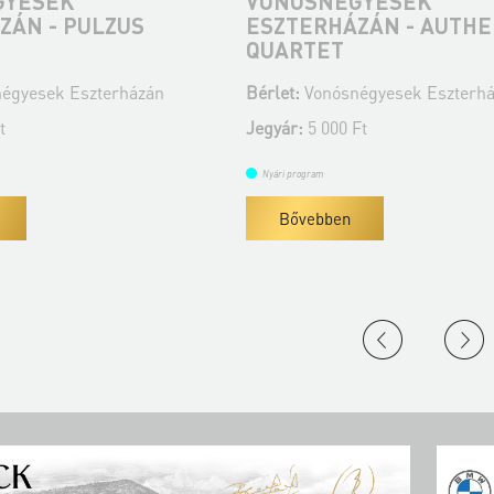
GYESEK
VONÓSNÉGYESEK
ZÁN - PULZUS
ESZTERHÁZÁN - AUTHE
QUARTET
égyesek Eszterházán
Bérlet:
Vonósnégyesek Eszterh
t
Jegyár:
5 000 Ft
Nyári program
Bővebben