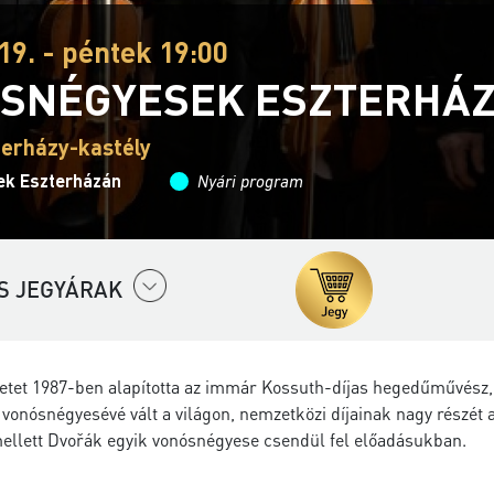
19. - péntek 19:00
SNÉGYESEK ESZTERHÁZ
terházy-kastély
ek Eszterházán
Nyári program
S JEGYÁRAK
tetet 1987-ben alapította az immár Kossuth-díjas hegedűművész, 
 vonósnégyesévé vált a világon, nemzetközi díjainak nagy részét
ellett Dvořák egyik vonósnégyese csendül fel előadásukban.