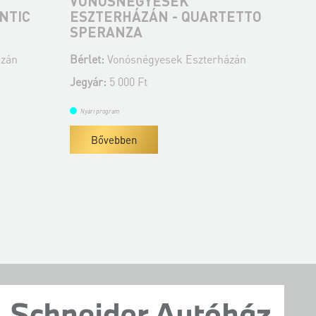
VONÓSNÉGYESEK
V
NTIC
ESZTERHÁZÁN - QUARTETTO
ES
SPERANZA
Q
ázán
Bérlet:
Vonósnégyesek Eszterházán
Bér
Jegyár:
5 000 Ft
Jeg
Nyári program
Ny
Bővebben