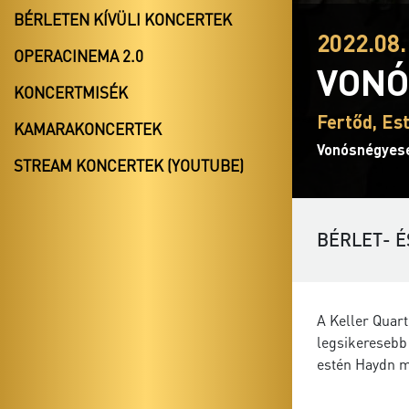
BÉRLETEN KÍVÜLI KONCERTEK
2022.08.
OPERACINEMA 2.0
VONÓ
KONCERTMISÉK
Fertőd, Es
KAMARAKONCERTEK
Vonósnégyes
STREAM KONCERTEK (YOUTUBE)
BÉRLET- É
A Keller Quar
legsikeresebb
estén Haydn m