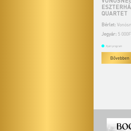
VONÓSNÉGYESEK
VONÓSNÉ
ESZTERHÁZÁN - SZIGETI
ESZTERHÁ
QUARTET
QUARTET
Bérlet:
Vonósnégyesek Eszterházán
Bérlet:
Vonósn
Jegyár:
5 000Ft
Jegyár:
5 000F
Nyári program
Nyári program
Bővebben
Bővebben