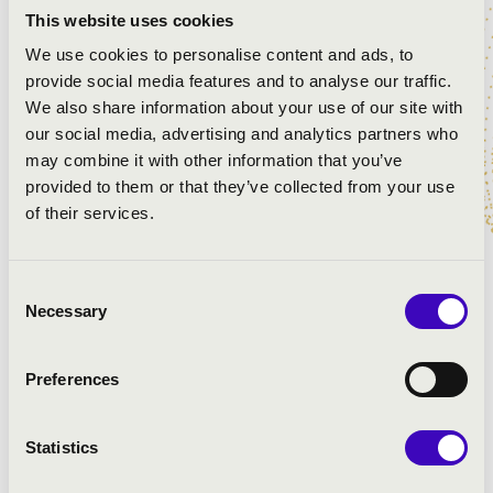
This website uses cookies
Bach: Air
We use cookies to personalise content and ads, to
Bach: d-moll partita - Chaconne
provide social media features and to analyse our traffic.
Bach: d-moll toccata és fúga, BWV 565
We also share information about your use of our site with
Eugène Ysaÿe: e-moll hegedűszonáta – Allemande
our social media, advertising and analytics partners who
Josef Rheinberger: Vision
may combine it with other information that you’ve
Fritz Kreisler: Recitativo és scherzo-caprice
provided to them or that they’ve collected from your use
César Franck: Cantabile
of their services.
Jules Massenet: Thais – Meditation
Max Bruch: g-moll hegedűverseny – II. Adagio
Consent
Necessary
Selection
Preferences
Statistics