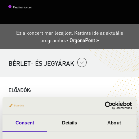
Fesztivál koncert
Ez a koncert már lezajlott.
Kattints ide az aktuális
programhoz:
OrgonaPont »
BÉRLET- ÉS JEGYÁRAK
ELŐADÓK:
Szabó András
- orgona
Nikos Ormanlidis
- hegedű
Consent
Details
About
MŰSOR: