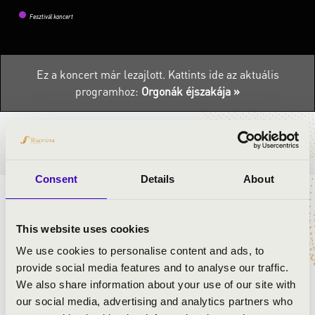
Fesztivál koncert
Ez a koncert már lezajlott.
Kattints ide az aktuális
programhoz:
Orgonák éjszakája »
BÉRLET- ÉS JEGYÁRAK
Consent
Details
About
ELŐADÓK:
This website uses cookies
Simon Bálint
- orgona
We use cookies to personalise content and ads, to
provide social media features and to analyse our traffic.
We also share information about your use of our site with
MŰSOR:
our social media, advertising and analytics partners who