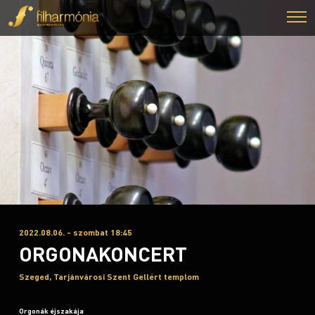
2022.08.06. - szombat 18:45
ORGONAKONCERT
Szeged, Tarjánvárosi Szent Gellért templom
Orgonák éjszakája