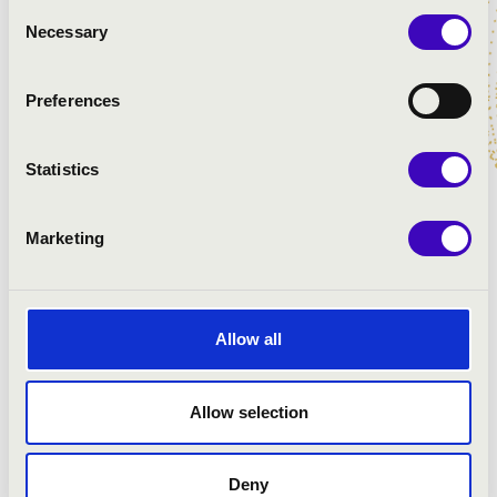
Consent
ELŐADÓK:
Necessary
Selection
Osvald Otília
- orgona
Preferences
Gorni Mirjána Mira
- orgona
Weisz Máté
- orgona
Statistics
Marketing
Allow all
Allow selection
Deny