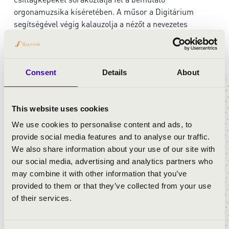
orgonamuzsika kíséretében. A műsor a Digitárium
segítségével végig kalauzolja a nézőt a nevezetes
földrajzi szélességeken, Egyenlítőtől a térítőkön és
Sarkkörön keresztül egészen a Pólusokig. A műsorban
még bemutatásra kerül a Föld, mint égitest, a
Naprendszer égitestei, a Tejútrendszer és az ember által
Consent
Details
About
ismert Világegyetem galaxisai, egyéb objektumai. A
magas színvonalú látványtechnika minden eleme
This website uses cookies
bemutatásra kerül az égbolton történő kalandozás
során.
We use cookies to personalise content and ads, to
provide social media features and to analyse our traffic.
Planetáriumi előadás 8 éves kortól bármely
We also share information about your use of our site with
korosztálynak.
our social media, advertising and analytics partners who
Időtartama 50 perc.
may combine it with other information that you’ve
provided to them or that they’ve collected from your use
A program a Zsolnay Örökségkezelő Nkft.
of their services.
együttműködésével jön létre.