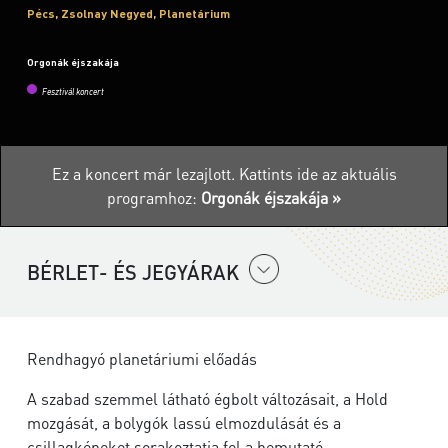
Pécs, Zsolnay Negyed, Planetárium
Orgonák éjszakája
Fesztivál koncert
Ez a koncert már lezajlott.
Kattints ide az aktuális
programhoz:
Orgonák éjszakája »
BÉRLET- ÉS JEGYÁRAK
Rendhagyó planetáriumi előadás
A szabad szemmel látható égbolt változásait, a Hold
mozgását, a bolygók lassú elmozdulását és a
csillagképeket sorakoztatja fel a bemutató