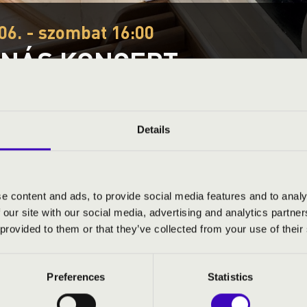
06. - szombat 16:00
NÁS KONCERT
vangélikus Templom
akája
Fesztivál koncert
Details
Ez a koncert már lezajlott.
Kattints ide az aktuáli
e content and ads, to provide social media features and to analy
 our site with our social media, advertising and analytics partn
S JEGYÁRAK
 provided to them or that they’ve collected from your use of their
Preferences
Statistics