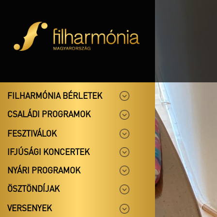
FILHARMÓNIA BÉRLETEK
CSALÁDI PROGRAMOK
FESZTIVÁLOK
IFJÚSÁGI KONCERTEK
NYÁRI PROGRAMOK
ÖSZTÖNDÍJAK
VERSENYEK