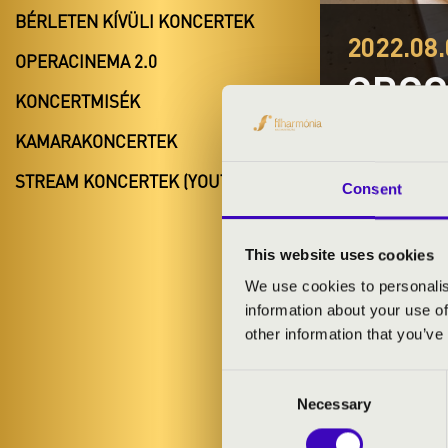
BÉRLETEN KÍVÜLI KONCERTEK
2022.08.
OPERACINEMA 2.0
ORGO
KONCERTMISÉK
Legénd, E
KAMARAKONCERTEK
Orgonák éjsz
STREAM KONCERTEK (YOUTUBE)
Consent
This website uses cookies
We use cookies to personalis
information about your use of
BÉRLET- É
other information that you’ve
Consent
Necessary
Selection
ELŐADÓK: