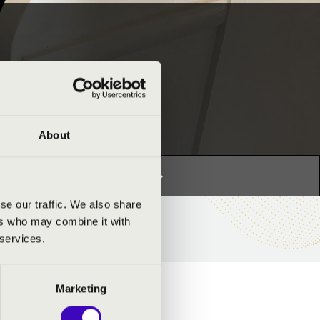
About
s programhoz:
Orgonák éjszakája »
se our traffic. We also share
ers who may combine it with
 services.
Marketing