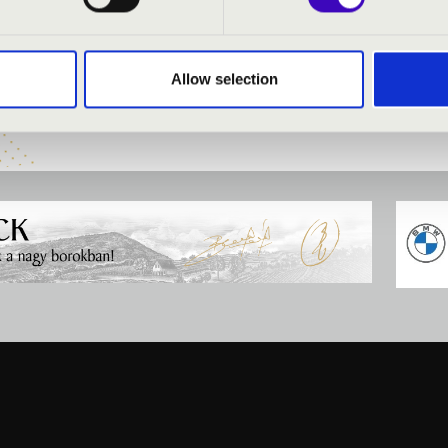
zimfónikus Zenekar kamaraegyüttese
- vonósnégyes
 orgona
Allow selection