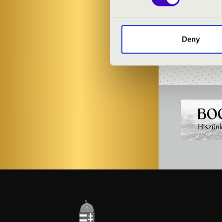
Dunakanyar S
Kocsis Anna
-
Deny