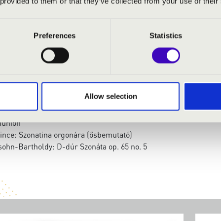
 provided to them or that they’ve collected from your use of their
Preferences
Statistics
- orgona
Allow selection
t Máté: Koncertnyitány az Orgonák Éjszakájára
Fantázia és Fuga, BWV 561 T.
union
Vince: Szonatina orgonára (ősbemutató)
sohn-Bartholdy: D-dúr Szonáta op. 65 no. 5