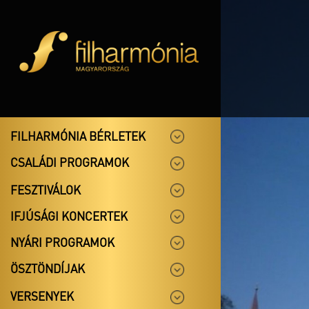
FILHARMÓNIA BÉRLETEK
CSALÁDI PROGRAMOK
FESZTIVÁLOK
IFJÚSÁGI KONCERTEK
NYÁRI PROGRAMOK
ÖSZTÖNDÍJAK
VERSENYEK