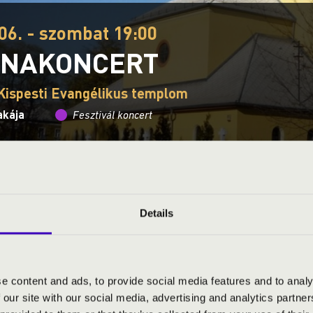
06. - szombat 19:00
NAKONCERT
Kispesti Evangélikus templom
akája
Fesztivál koncert
Ez a koncert már lezajlott.
Kattints ide az aktuáli
Details
S JEGYÁRAK
e content and ads, to provide social media features and to analy
ngélikus Templom most felújított orgonája hosszú ideje először 
 our site with our social media, advertising and analytics partn