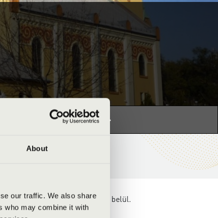
s programhoz:
Orgonák éjszakája »
About
se our traffic. We also share
fog megszólalni koncert keretein belül.
ers who may combine it with