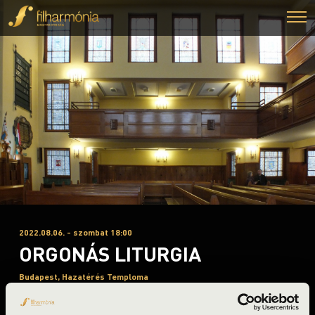
2022.08.06. - szombat 18:00
ORGONÁS LITURGIA
Budapest, Hazatérés Temploma
Orgonák éjszakája