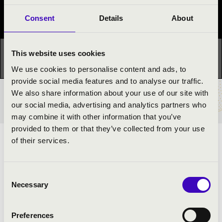
Fesztivál koncert
Consent
Details
About
Ez a koncert már lezajlott.
Kattints ide az aktuális
This website uses cookies
programhoz:
Orgonák éjszakája »
We use cookies to personalise content and ads, to
provide social media features and to analyse our traffic.
We also share information about your use of our site with
BÉRLET- ÉS JEGYÁRAK
our social media, advertising and analytics partners who
may combine it with other information that you’ve
provided to them or that they’ve collected from your use
of their services.
ELŐADÓK:
dr. Mészárosné Hegedűs Zsuzsanna
- énekművész-
Consent
lelkipásztor
Necessary
Selection
Schmidt Dávid
- orgona
Preferences