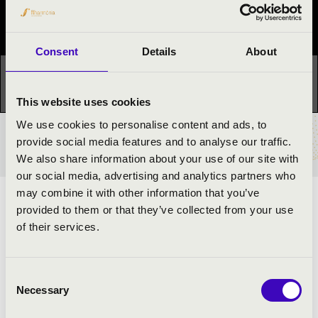
Fesztivál koncert
Consent
Details
About
Ez a koncert már lezajlott.
Kattints ide az aktuális
programhoz:
Orgonák éjszakája »
This website uses cookies
We use cookies to personalise content and ads, to
provide social media features and to analyse our traffic.
BÉRLET- ÉS JEGYÁRAK
We also share information about your use of our site with
our social media, advertising and analytics partners who
may combine it with other information that you’ve
"...Hegedűvel, orgonával zengetni..." - Zeneművek
provided to them or that they’ve collected from your use
hegedűvel és orgonával, a barokktól a romantikáig.
of their services.
ELŐADÓK:
Consent
Necessary
Selection
Elek Péter
- orgona