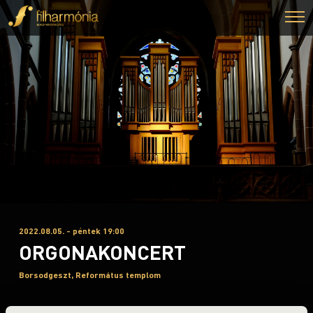
2022.08.05. - péntek 19:00
ORGONAKONCERT
Borsodgeszt, Református templom
Orgonák éjszakája