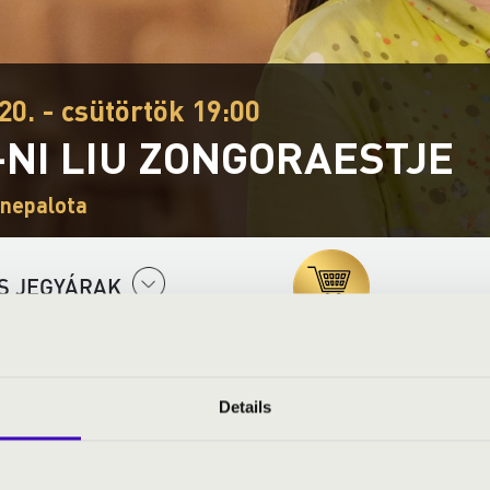
20. - csütörtök 19:00
-NI LIU ZONGORAESTJE
enepalota
S JEGYÁRAK
Details
zongora