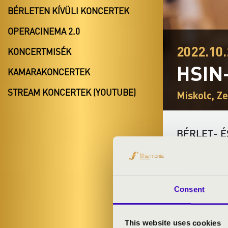
BÉRLETEN KÍVÜLI KONCERTEK
OPERACINEMA 2.0
2022.10.
KONCERTMISÉK
HSIN
KAMARAKONCERTEK
STREAM KONCERTEK (YOUTUBE)
Miskolc, Z
BÉRLET- É
ELŐADÓK:
Consent
Hsin-Ni Liu
- 
This website uses cookies