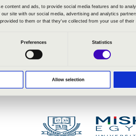
e content and ads, to provide social media features and to analy
 our site with our social media, advertising and analytics partn
ll szonáta, No. 2. Op. 22.
 provided to them or that they’ve collected from your use of their
ciók és fúga egy Händel témára
de la nuit - III. Scarbo
Preferences
Statistics
Allow selection