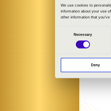
MŰSOR:
We use cookies to personalis
information about your use of
Schumann: g-mo
other information that you’ve
Brahms: Variá
Consent
Ravel: Gaspard 
Necessary
Selection
Deny