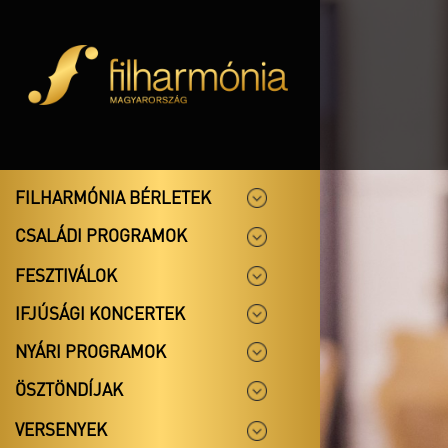
FILHARMÓNIA BÉRLETEK
CSALÁDI PROGRAMOK
FESZTIVÁLOK
IFJÚSÁGI KONCERTEK
NYÁRI PROGRAMOK
ÖSZTÖNDÍJAK
VERSENYEK