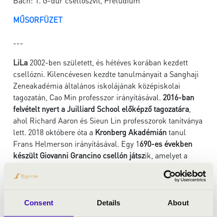
Bach: 1. G-dúr csellószvit, Prelúdium
MŰSORFÜZET
---
LiLa
2002-ben született, és hétéves korában kezdett
csellózni. Kilencévesen kezdte tanulmányait a Sanghaji
Zeneakadémia általános iskolájának középiskolai
tagozatán, Cao Min professzor irányításával.
2016-ban
felvételt nyert a Juilliard School előképző tagozatára
,
ahol Richard Aaron és Sieun Lin professzorok tanítványa
lett. 2018 októbere óta a
Kronberg Akadémián
tanul
Frans Helmerson irányításával. Egy 1
690-es években
készült Giovanni Grancino csellón játsz
ik, amelyet a
Beare’s International Violin Society bocsátott a
rendelkezésére.
A
2012-es 13. Oszakai Nemzetközi Zenei Versenyen
LiLa
megnyerte a vonós E1 kategória első díját (második
Consent
Details
About
helyezett nem volt), a Legjobb Vonós Előadói díjat,