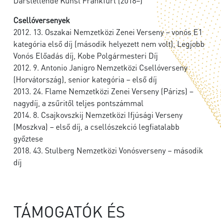
Darstellende Kunst Frankfurt (2018–)
Csellóversenyek
2012. 13. Oszakai Nemzetközi Zenei Verseny – vonós E1
kategória első díj (második helyezett nem volt), Legjobb
Vonós Előadás díj, Kobe Polgármesteri Díj
2012. 9. Antonio Janigro Nemzetközi Csellóverseny
(Horvátország), senior kategória – első díj
2013. 24. Flame Nemzetközi Zenei Verseny (Párizs) –
nagydíj, a zsűritől teljes pontszámmal
2014. 8. Csajkovszkij Nemzetközi Ifjúsági Verseny
(Moszkva) – első díj, a csellószekció legfiatalabb
győztese
2018. 43. Stulberg Nemzetközi Vonósverseny – második
díj
TÁMOGATÓK ÉS