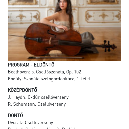
PROGRAM - ELDÖNTŐ
Beethoven: 5. Csellószonáta, Op. 102
Kodály: Szonáta szólógordonkára, 1. tétel
KÖZÉPDÖNTŐ
J. Haydn: C-dúr csellóverseny
R. Schumann: Csellóverseny
DÖNTŐ
Dvořák: Csellóverseny