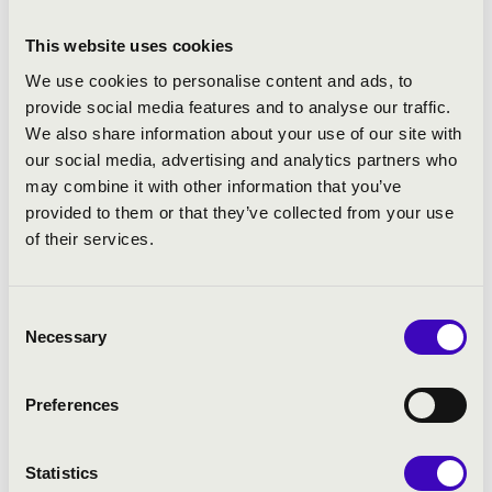
valamint a Kobe polgármesterének különdíját.
Ugyanebben az évben Horvátországban, a
9. Antonio
This website uses cookies
Janigro Nemzetközi Csellóversenyen
a szenior
We use cookies to personalise content and ads, to
kategóriában első díjat nyert. Egy évvel később, a
párizsi
provide social media features and to analyse our traffic.
24. Flame Nemzetközi Zenei Versenyen
ismét elnyerte a
We also share information about your use of our site with
fődíjat, a zsűri valamennyi tagjától maximális
our social media, advertising and analytics partners who
pontszámot kapott. 2014-ben a
moszkvai 8. Csajkovszkij
may combine it with other information that you’ve
Nemzetközi Ifjúsági Versenyen
első díjat nyert, és ezzel
provided to them or that they’ve collected from your use
a csellóverseny történetének legfiatalabb győztese lett.
of their services.
2018-ban a
43. Stulberg Nemzetközi Vonósversenyen
második helyezést ért el.
LiLa számos rangos nemzetközi színpadon koncertezett,
Consent
többek között a londoni
Wigmore Hallban
, a
New York-i
Necessary
Selection
Carnegie Hallban
, a
Tsinandali Fesztiválon
, a zürichi
Tonhalle
-ban, a
Schloss Elmau
-ban, a római
Teatro
Preferences
dell’Opera
-ban, a tokiói
Suntory Hallban
és a moszkvai
Csajkovszkij Koncertteremben
.
Olyan zenekarokkal lépett fel, mint a
Kremerata Baltica,
Statistics