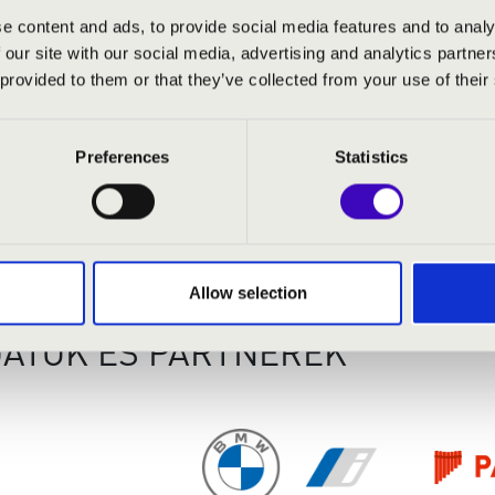
a legjelentősebb európai fesztiváloknak
e content and ads, to provide social media features and to analy
Fesztiválnak és a Ravinia Fesztiválnak
 our site with our social media, advertising and analytics partn
Nemzetközi Kamarazenei Fesztiválnak. 2
 provided to them or that they’ve collected from your use of their
Vonósnégyesnek
.
Szólistaként, kamarazenészként és karmeste
Preferences
Statistics
több éven át a kölni és a madridi konze
berlini Hanns Eisler Zeneakadémián. 201
2006 óta a Kronberg Akadémia tanulmányi
által készített csellón játszik.
Allow selection
ATÓK ÉS PARTNEREK