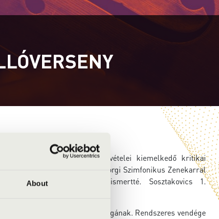
ELLÓVERSENY
l lép fel, koncertjei és felvételei kiemelkedő kritikai
ének Neeme Järvivel és a Göteborgi Szimfonikus Zenekarral
ő legjobb felvételként” vált ismertté. Sosztakovics 1.
About
 értékelik.
ntos hajtóereje művészi munkásságának. Rendszeres vendége