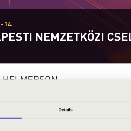
- 14.
PESTI NEMZETKÖZI CS
T
 HELMERSON
Frans Helmerson számos neves zenekarra
elismerést kapnak. Dvořák csellóverseny
készült felvétele „a jelenleg elérhet
Details
csellóversenyének felvételét szintén nagyra
A kamarazene iránti szeretete szintén fo