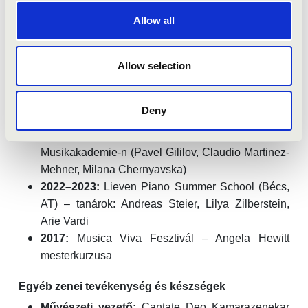
2022. 03–05.:
Ausztráliai szólóest-turné
Allow all
(Melbourne, Sydney, Canberra és további városok)
Mesterkurzusok és fesztiválok
Allow selection
2026. 05. (tervezett):
Fellow a Gilmore Piano
Festivalon (Kalamazoo, US), mesterkurzusok:
Deny
Marc-André Hamelin, Stanislav Khristenko
2024–2025:
Mesterkurzusok a Liechtenstein
Musikakademie-n (Pavel Gililov, Claudio Martinez-
Mehner, Milana Chernyavska)
2022–2023:
Lieven Piano Summer School (Bécs,
AT) – tanárok: Andreas Steier, Lilya Zilberstein,
Arie Vardi
2017:
Musica Viva Fesztivál – Angela Hewitt
mesterkurzusa
Egyéb zenei tevékenység és készségek
Művészeti vezető:
Cantate Deo Kamarazenekar