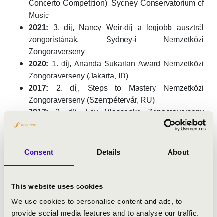
Concerto Competition), Sydney Conservatorium of
Music
2021:
3. díj, Nancy Weir-díj a legjobb ausztrál
zongoristának, Sydney-i Nemzetközi
Zongoraverseny
2020:
1. díj, Ananda Sukarlan Award Nemzetközi
Zongoraverseny (Jakarta, ID)
2017:
2. díj, Steps to Mastery Nemzetközi
Zongoraverseny (Szentpétervár, RU)
2017:
2. díj, Lev Vlassenko Zongoraverseny
(Brisbane, AU)
Válogatott koncerttevékenység
Consent
Details
About
Zongoraversenyek zenekarral
2026. 03. (tervezett):
Jakarta Simfonia Orchestra –
This website uses cookies
Chopin: 1. zongoraverseny
We use cookies to personalise content and ads, to
2024. 05.:
ICO Suoni del Sud – Beethoven: 4.
provide social media features and to analyse our traffic.
zongoraverseny (Olaszország)