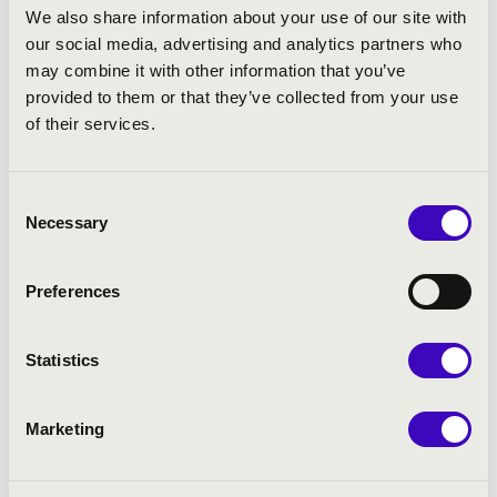
We also share information about your use of our site with
2022. 09.:
G20 Zenekar – Prokofjev: 4.
our social media, advertising and analytics partners who
zongoraverseny (Yogyakarta, ID)
may combine it with other information that you’ve
2018. 05.:
Queensland Symphony Orchestra –
provided to them or that they’ve collected from your use
Saint-Saëns: Africa (Brisbane, AU)
of their services.
2017. 09.:
Queensland Symphony Orchestra –
Csajkovszkij: 1. zongoraverseny
Consent
Szóló- és kamarezenei fellépések
Necessary
Selection
2026. 01.:
Szólóest (fél-recital), C. Bechstein
Centrum Chilehaus (Hamburg, DE)
Preferences
2025. 07.:
Szólóest az Institut Francais Indonesie
szervezésében (Jakarta, ID)
2025. 03.:
Szólóest a Goethe Institutban (Sydney,
Statistics
AU)
2024. 08.:
CD-bemutató szólóest (DECCA) a
Marketing
Verbrugghen Hallban (Sydney, AU)
2024. 07.:
Duóestek Cedar Newman
hegedűművésszel (Ausztráliai turné)