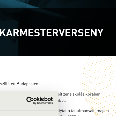
I KARMESTERVERSENY
született Budapesten.
ongorázni. Első zenekari élményeit zeneiskolás korában
ttek a pályaválasztás szempontjából.
 Zeneakadémia hegedű szakán folytatta tanulmányait, majd a