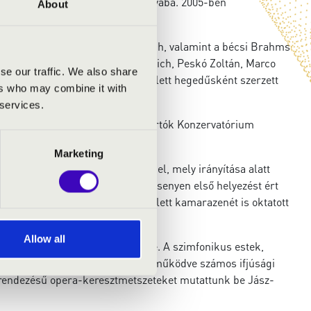
ál Tamás és Ligeti András osztályába. 2005-ben
About
esteri diplomát szerzett.
énes, Nelly Söreghy-Wunderlich, valamint a bécsi Brahms
alvador Mas Conde, Michael Dittrich, Peskó Zoltán, Marco
se our traffic. We also share
gyarapította tudását; mindemellett hegedűsként szerzett
ers who may combine it with
teri tanulmányait.
 services.
azenekart irányította, majd a Bartók Konzervatórium
g.
Marketing
ak karmesteri feladatait látta el, mely irányítása alatt
endezett Országos Zenekari Versenyen első helyezést ért
ek járó különdíjat is. Mindemellett kamarazenét is oktatott
Allow all
ikus Zenekar állandó karmestere. A szimfonikus estek,
arországi Filharmóniával együttműködve számos ifjúsági
t rendezésű opera-keresztmetszeteket mutattunk be Jász-