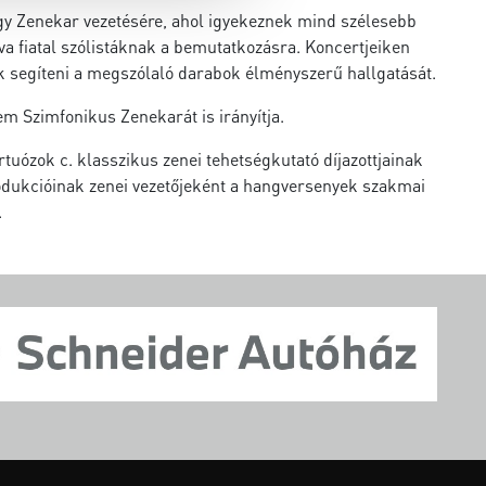
rgy Zenekar vezetésére, ahol igyekeznek mind szélesebb
va fiatal szólistáknak a bemutatkozásra. Koncertjeiken
ik segíteni a megszólaló darabok élményszerű hallgatását.
m Szimfonikus Zenekarát is irányítja.
rtuózok c. klasszikus zenei tehetségkutató díjazottjainak
rodukcióinak zenei vezetőjeként a hangversenyek szakmai
.