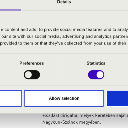
karmesterképző szakra is felvételt nyert G
Details
hegedűművész-tanári, 2007-ben pedig karm
Hegedűsként Ágoston András, Zsigmondy D
Trió kurzusain vett részt. Karmesterként S
e content and ads, to provide social media features and to analy
Zambelli és Carlo Caputo mesterkurzusain 
 our site with our social media, advertising and analytics partn
zenekari tapasztalatai is segítették karmes
 provided to them or that they’ve collected from your use of their
Egyetemi évei alatt a Musica Sonora Kamar
Kamarazenekarának vezetésével bízták me
Preferences
Statistics
2007-től az intézmény Szimfonikus Zenekarán
2009-ben a Ferencsik János emlékére megr
el, valamint megkapta a legjobb karmestern
a konzervatóriumban.
Allow selection
2009-től három éven át a Szolnoki Szimfon
oratorikus előadások mellett a Kelet-magy
előadást dirigálta, melyek keretében sajá
Nagykun-Szolnok megyében.