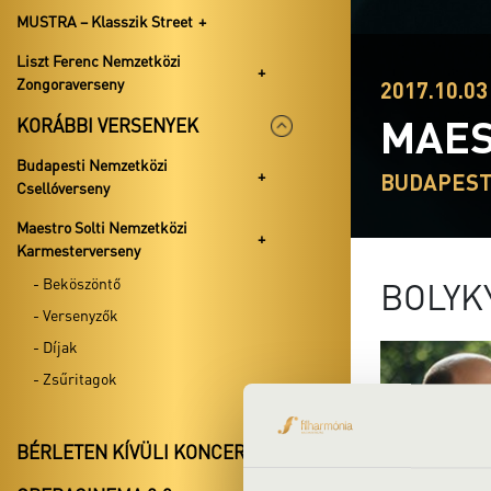
MUSTRA – Klasszik Street
Liszt Ferenc Nemzetközi
Zongoraverseny
2017.10.03 
MAES
KORÁBBI VERSENYEK
Budapesti Nemzetközi
BUDAPEST
Csellóverseny
Maestro Solti Nemzetközi
Karmesterverseny
- Beköszöntő
BOLYK
- Versenyzők
- Díjak
- Zsűritagok
BÉRLETEN KÍVÜLI KONCERTEK