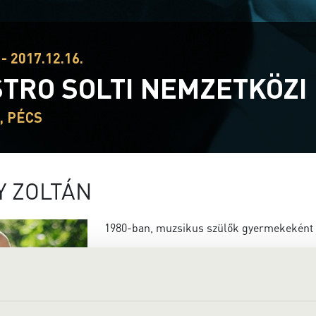
- 2017.12.16.
TRO SOLTI NEMZETKÖZ
, PÉCS
Y ZOLTÁN
1980-ban, muzsikus szülők gyermekeként 
Ötévesen kezdett hegedülni, nyolcévesen z
szerezi, melyek döntő impulzusokat jelente
A Bartók Konzervatórium elvégzése után a