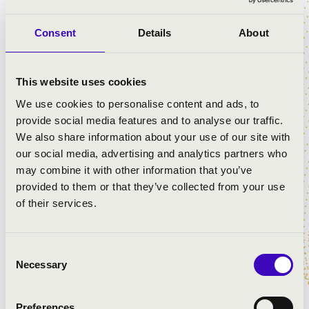
Consent
Details
About
This website uses cookies
We use cookies to personalise content and ads, to
provide social media features and to analyse our traffic.
We also share information about your use of our site with
our social media, advertising and analytics partners who
Ka Hou Fan Makaón született és nevelkedett. A Bécsi
may combine it with other information that you’ve
Zene-és Előadóművészeti Egyetemen szerzett zenekari
provided to them or that they’ve collected from your use
karmesteri diplomát.
of their services.
Négyéves korában kezdett zongorázni, később fuvolázni
tanult a makaói konzervatóriumban, ahol Liu Cheng volt
a tanára. Miután 2006-ban fuvola kategóriában
Consent
megnyerte a makaói ifjúsági zenei versenyt, szólistaként
Necessary
Selection
meghívást kapott a Makaói Szimfonikus Zenekarba.
Preferences