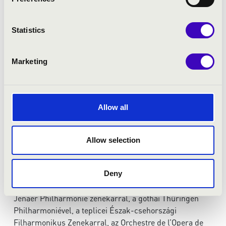
A párizsi École Normale de Musique-ben tanult tovább,
ahol 2009-ben vezénylésből „Diplôme de Direction
d’Orchestre”, fuvolából pedig „Diplôme Superieur
Statistics
d’Enseignement” oklevelet kapott.
2010 és 2015 között zenekari vezénylést tanult a bécsi
Marketing
Zene-és Előadóművészeti Egyetemen. Erasmus-
ösztöndíjasként 2014-ben a weimari Hochschule für
Musik Franz Liszt zenekari karmesteri képzésén vett
részt. Mesterei között Fabio Luisi, Bertrand de Billy,
Allow all
Uros Lajovic, Simeon Pironkoff, Johannes Wildner, Mark
Stringer, Nicolas Pasquet, Martin Hoff, Markus Frank és
Allow selection
Dominique Rouits nevét kell megemlítenünk.
Karmesterként a Bécsi Kamarazenekarral, a
Szentpétervári Kamara Filharmonikus Zenekarral, a
Deny
gdanski Baltikumi Lengyel Filharmonikus Zenekarral, a
Jenaer Philharmonie zenekarral, a gothai Thüringen
Philharmoniével, a teplicei Észak-csehországi
Filharmonikus Zenekarral, az Orchestre de l’Opera de