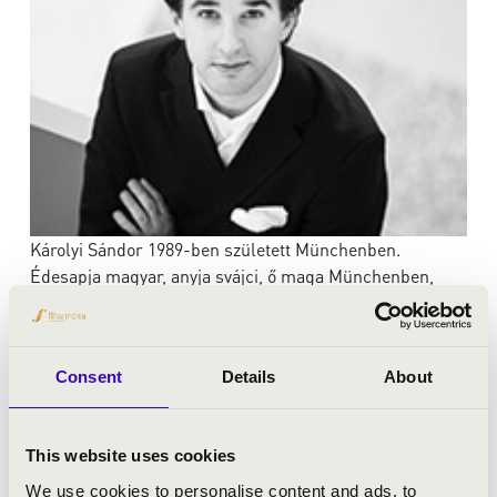
Károlyi Sándor 1989-ben született Münchenben.
Édesapja magyar, anyja svájci, ő maga Münchenben,
Genfben és Bécsben nevelkedett. Jelenleg visszatérő
vendégkarmesterként Magyarországon a MÁV
Szimfonikus Zenekarral és az Alba Regia Szimfonikus
Consent
Details
About
Zenekarral dolgozik, ezenkívül a németországi
Pommerfeldben a Collegium Musicum Zenekar
dirigense. A Verbier Fesztivál Kamarazenekarnál, a
This website uses cookies
Manchester Cameratánál, a Budapesti
Fesztiválzenekarnál és az Orchestre de Dijon-Bourgogne
We use cookies to personalise content and ads, to