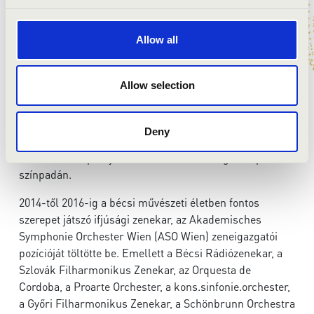
Fesztiválon történő fellépés megszervezésében is, ahol
Gustav Mahler II. és VIII. szimfóniájának előadásában
vettek részt. Guido Mancusi asszisztenseként
Allow all
korrepetítorként is dolgozott, karmesterként pedig
Johann Strauss
A denevér
című művének, Mozart
Cosí
Allow selection
fan tutte
című operájának és a
Figaro házasságá
nak
előadásaiban közreműködött, melykre a schönbrunni
kastély színházában és a svájci Schaffhausenben került
Deny
sor. Ingo Metzmacher mellett részt vett Wagner
A Rajna
kincse
című operájának előadásában is a genfi operaház
színpadán.
2014-től 2016-ig a bécsi művészeti életben fontos
szerepet játszó ifjúsági zenekar, az Akademisches
Symphonie Orchester Wien (ASO Wien) zeneigazgatói
pozícióját töltötte be. Emellett a Bécsi Rádiózenekar, a
Szlovák Filharmonikus Zenekar, az Orquesta de
Cordoba, a Proarte Orchester, a kons.sinfonie.orchester,
a Győri Filharmonikus Zenekar, a Schönbrunn Orchestra