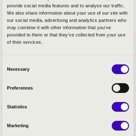
együttesénél Takács-Nagy Gábor mellett
provide social media features and to analyse our traffic.
másodkarmesteri pozíciót tölt be.
We also share information about your use of our site with
our social media, advertising and analytics partners who
2008-ban Piero Bellugi irányításával Firenzében
may combine it with other information that you’ve
folytatott karmesteri tanulmányokat. 2009 és 2016 között
provided to them or that they’ve collected from your use
Bécsben tanult; itt szerezte kitüntetéses alap-és
of their services.
mesterdiplomáját is, előbbit a Konzervatóriumban
(Georg Mark professzor tanítványaként), utóbbit a Bécsi
Zene- és Előadóművészeti Egyetemen (Johannes
Consent
Wildner vezetésével). Mariss Jansons ajánlotta Sophie
Necessary
Selection
Rachlin figyelmébe, akitől szintén dirigálást tanult.
Tanulmányai ideje alatt az ismert Wiener Singverein
Preferences
kórusban énekelt, illetve a kórus zenei vezetője volt,
Johannes Prinz asszisztenseként számos program
Statistics
megvalósításában részt vett. Ezek közé tartozott az
oroszországi és a japán koncertkörút, ahol Mozart,
Beethoven-, Schubert- és Honegger-műveket adtak elő.
Marketing
2012-ben és 2013-ban közreműködött a Salzburgi