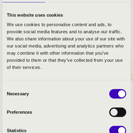
This website uses cookies
We use cookies to personalise content and ads, to
provide social media features and to analyse our traffic.
We also share information about your use of our site with
our social media, advertising and analytics partners who
may combine it with other information that you’ve
provided to them or that they’ve collected from your use
Mónica Lopes Tomas da Silva Portugáliában született
of their services.
1987-ben. Szülőhazájában kezdett zenét tanulni. 18
évesen sportösztöndíjjal (tenisz) az Egyesült
Államokban folytatta tanulmányait. Az Appalachian
Consent
Necessary
State University zongoraművész szakán diplomázott
Selection
2010-ben, Dr. Rodney Reynerson tanítványaként.
Visszatért Portugáliába, és több konzervatóriumban
Preferences
kezdett zongorát tanítani, miközben a franciaországi
Lille konzervatóriumában zenekari vezénylést tanult
Maestro Jean-Sébastien Béreau vezetésével.
Statistics