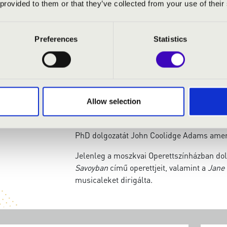
 provided to them or that they’ve collected from your use of their
című művét, Weill hegedűversenyét, Hacsa
és számos más zeneművét, köztük kortárs o
kamaraadaptációját maga Akimov készítette
Preferences
Statistics
darabjaiét, amelynek zeneigazgatója és ve
A hangszerek világa Akimov egyik sajátos é
hangszeren játszik, köztük fagotton, tromb
angolkürtön; némelyiken professzionális, 
Allow selection
Vladimir Jurowsky, trombitán A. Rakityina, 
játszott.
PhD dolgozatát John Coolidge Adams amerik
Jelenleg a moszkvai Operettszínházban do
Savoyban
című operettjeit, valamint a
Jane 
musicaleket dirigálta.