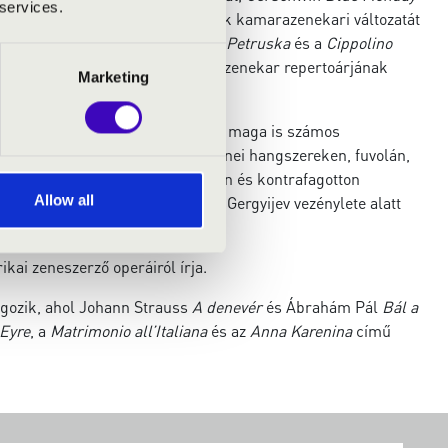
 services.
turján
Cippolino
című balettjének kamarazenekari változatát
rosz szerzők kompozícióit is. A
Petruska
és a
Cippolino
, ahogy a „Rockestralive” nevű zenekar repertoárjának
Marketing
zető karmestere.
rdeklődési területét képviseli. Ő maga is számos
itán, klarinéton, zongorán, népzenei hangszereken, fuvolán,
másokon amatőr szinten. Fagotton és kontrafagotton
Allow all
zongorán és cselesztán pedig V. Gergyijev vezénylete alatt
ai zeneszerző operáiról írja.
lgozik, ahol Johann Strauss
A denevér
és Ábrahám Pál
Bál a
Eyre
, a
Matrimonio all’Italiana
és az
Anna Karenina
című