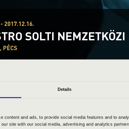
- 2017.12.16.
TRO SOLTI NEMZETKÖZ
, PÉCS
I AKIMOV
Details
Sergei Akimov 1989-ben született Moszkvá
meg. 2011-ben jelentkezett a moszkvai Csa
Gennagyij Rozsgyesztvenszkij irányítása ala
„Affrettando” néven, mellyel olyan fontos 
e content and ads, to provide social media features and to analy
konzervatórium nagyterme vagy a Glinka m
 our site with our social media, advertising and analytics partn
kamarazenekar élén vezényelte Sztravinsz