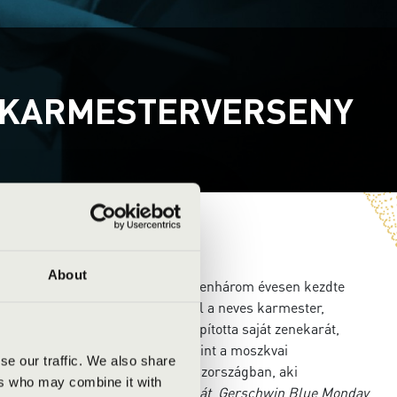
I KARMESTERVERSENY
About
ban. Karmesteri tanulmányait tizenhárom évesen kezdte
jkovszkij Konzervatóriumba, ahol a neves karmester,
tt tanult. Diákévei során megalapította saját zenekarát,
koncerthelyszíneken léptek fel, mint a moszkvai
se our traffic. We also share
úzeum. Akimov volt az első Oroszországban, aki
ers who may combine it with
kij
Tavaszi áldozatát
és a
Petruskát
,
Gerschwin Blue Monday