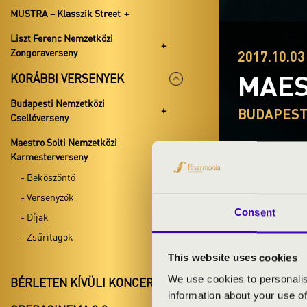
MUSTRA – Klasszik Street
Liszt Ferenc Nemzetközi
Zongoraverseny
2017.10.03 
MAES
KORÁBBI VERSENYEK
Budapesti Nemzetközi
BUDAPEST
Csellóverseny
Maestro Solti Nemzetközi
Karmesterverseny
- Beköszöntő
SERGE
- Versenyzők
Consent
- Díjak
- Zsűritagok
This website uses cookies
We use cookies to personalis
BÉRLETEN KÍVÜLI KONCERTEK
information about your use of