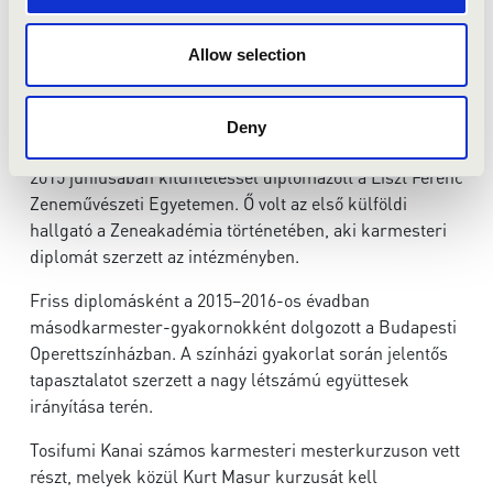
tanítványaként zongorázni, Kouei Aszano irányításával
pedig fagottozni tanult. 2013-ban felvételt nyert a Liszt
Ferenc Zeneakadémiára, ahol zenekari és
Allow selection
operavezénylést, valamint karvezetést tanult. Ligeti
András, Medveczky Ádám, Gál Tamás, Kazujosi Akijama
Deny
és Ken Szegoe voltak a mesterei.
2015 júniusában kitüntetéssel diplomázott a Liszt Ferenc
Zeneművészeti Egyetemen. Ő volt az első külföldi
hallgató a Zeneakadémia történetében, aki karmesteri
diplomát szerzett az intézményben.
Friss diplomásként a 2015–2016-os évadban
másodkarmester-gyakornokként dolgozott a Budapesti
Operettszínházban. A színházi gyakorlat során jelentős
tapasztalatot szerzett a nagy létszámú együttesek
irányítása terén.
Tosifumi Kanai számos karmesteri mesterkurzuson vett
részt, melyek közül Kurt Masur kurzusát kell