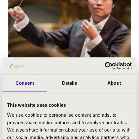
Tosifumi Kanai a klasszikus zeneirodalomtól a kortárs
zenéig terjedő változatos repertoárjával vált az európai
Consent
Details
About
és japán zenei élet figyelemreméltó szereplőjévé.
2016 júniusában az Örményországban megrendezett
Aram Hacsaturján Nemzetközi Karmesterversenyen a
This website uses cookies
lengyel zeneszerző, Krżysztof Penderecki feleségétől, a
We use cookies to personalise content and ads, to
kiváló koncertszervezői tevékenységéről ismert Elżbeta
provide social media features and to analyse our traffic.
Pendereckától különdíjban részesült. Pártfogása
We also share information about your use of our site with
jeleként Penderecka asszony kifejezetten a japán
our social media, advertising and analytics partners who