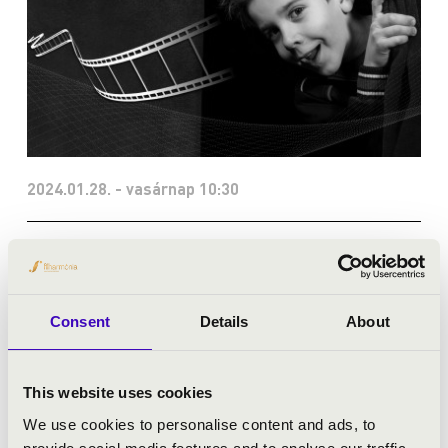
2024.01.28. - vasárnap 10:30
Budapest - Magyar Állami Operaház
OPERACINEMA
Consent
Details
About
Bérlet:
OperaCinema
Jegyár:
3000, 3900, 5900, 6900, 7900, 8900
This website uses cookies
Családi program
We use cookies to personalise content and ads, to