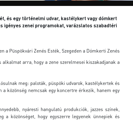
ét, és egy történelmi udvar, kastélykert vagy dómkert
is igényes zenei programokat, varázslatos szabadtéri
sen a Püspökvári Zenés Esték, Szegeden a Dómkerti Zenés
 alkalmat arra, hogy a zene szerelmesei kiszakadjanak a
lósulnak meg: paloták, püspöki udvarok, kastélykertek és
ken a közönség nemcsak egy koncertre érkezik, hanem egy
nnyedebb, nyáresti hangulatú produkciók, jazzes színek,
meg a közönséget, hogy egyszerre legyenek ünnepiek és