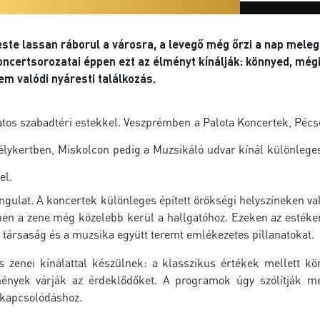
ste lassan ráborul a városra, a levegő még őrzi a nap meleg
oncertsorozatai éppen ezt az élményt kínálják: könnyed, még
m valódi nyáresti találkozás.
latos szabadtéri estekkel. Veszprémben a Palota Koncertek, Péc
ykertben, Miskolcon pedig a Muzsikáló udvar kínál különleges
el.
gulat. A koncertek különleges épített örökségi helyszíneken va
lyben a zene még közelebb kerül a hallgatóhoz. Ezeken az esté
a társaság és a muzsika együtt teremt emlékezetes pillanatokat.
 zenei kínálattal készülnek: a klasszikus értékek mellett kö
mények várják az érdeklődőket. A programok úgy szólítják 
kikapcsolódáshoz.