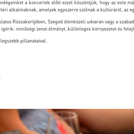
endégeinket a koncertek előtt ezzel köszöntjük, hogy az este má
téri alkalmaknak, amelyek egyszerre szólnak a kultúráról, az egy
latos Rózsakertjében, Szeged dómközeli udvarán vagy a szabadk
ígérik: minőségi zenei élményt, különleges környezetet és felejt
legszebb pillanataival.
s