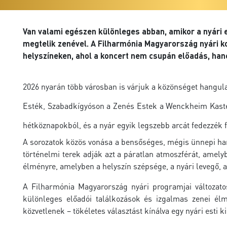
Van valami egészen különleges abban, amikor a nyári e
megtelik zenével. A Filharmónia Magyarország nyári k
helyszíneken, ahol a koncert nem csupán előadás, hane
2026 nyarán több városban is várjuk a közönséget hangu
Esték, Szabadkígyóson a Zenés Estek a Wenckheim Kastél
hétköznapokból, és a nyár egyik legszebb arcát fedezzék f
A sorozatok közös vonása a bensőséges, mégis ünnepi han
történelmi terek adják azt a páratlan atmoszférát, ame
élményre, amelyben a helyszín szépsége, a nyári levegő, 
A Filharmónia Magyarország nyári programjai változatos
különleges előadói találkozások és izgalmas zenei él
közvetlenek – tökéletes választást kínálva egy nyári esti 