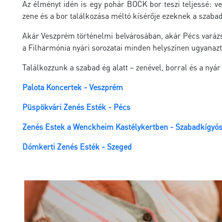
Az élményt idén is egy pohár BOCK bor teszi teljessé: v
zene és a bor találkozása méltó kísérője ezeknek a szabad
Akár Veszprém történelmi belvárosában, akár Pécs varázs
a Filharmónia nyári sorozatai minden helyszínen ugyanazt 
Találkozzunk a szabad ég alatt – zenével, borral és a nyár 
Palota Koncertek - Veszprém
Püspökvári Zenés Esték - Pécs
Zenés Estek a Wenckheim Kastélykertben - Szabadkígyó
Dómkerti Zenés Esték - Szeged