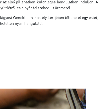
r az első pillanatban különleges hangulatban induljon. A
üttlétről és a nyár felszabadult öröméről.
ígyósi Wenckheim-kastély kertjében töltene el egy estét,
hetetlen nyári hangulatot.