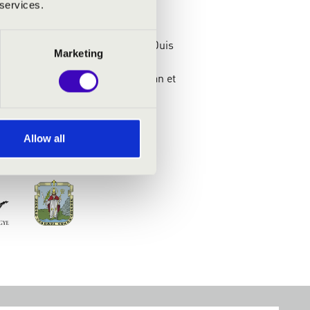
 services.
e magna aliquyam erat, sed diam
o dolores et ea rebum. Stet clita
st Lorem ipsum dolor sit amet. Duis
Marketing
ulputate velit esse molestie
 facilisis at vero eros et accumsan et
uptatum zzril delenit augue duis
Allow all