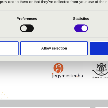
 provided to them or that they’ve collected from your use of their
eirmod tempor invidunt ut labore et dolor
voluptua. At vero eos et accusam et justo du
kasd gubergren, no sea takimata sanctus e
Preferences
Statistics
autem vel eum iriure dolor in hendrerit in v
consequat, vel illum dolore eu feugiat nulla
iusto odio dignissim qui blandit praesent l
dolore te feugait nulla facilisi.
Allow selection