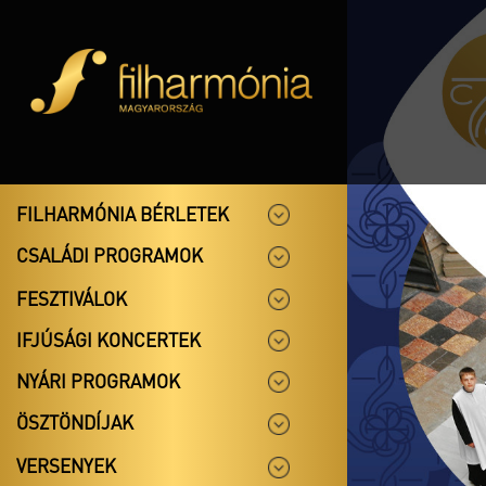
FILHARMÓNIA BÉRLETEK
CSALÁDI PROGRAMOK
FESZTIVÁLOK
IFJÚSÁGI KONCERTEK
NYÁRI PROGRAMOK
ÖSZTÖNDÍJAK
VERSENYEK