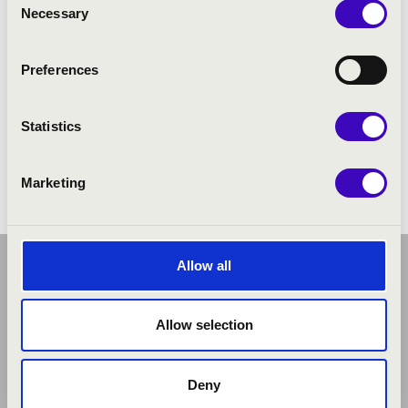
Necessary
Selection
ELŐADÓK:
Preferences
Varga László
- orgona
Pálfalvi Tamás
- trombita
Statistics
Marketing
Allow all
Allow selection
Deny