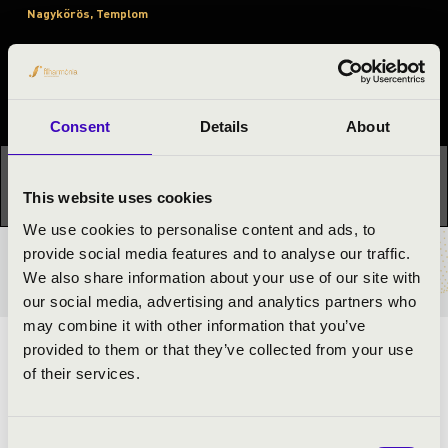
Nagykőrös, Templom
Orgonák éjszakája
Fesztivál koncert
Consent
Details
About
Ez a koncert már lezajlott.
Kattints ide az aktuális
programhoz:
Orgonák éjszakája »
This website uses cookies
We use cookies to personalise content and ads, to
provide social media features and to analyse our traffic.
BÉRLET- ÉS JEGYÁRAK
We also share information about your use of our site with
our social media, advertising and analytics partners who
may combine it with other information that you’ve
provided to them or that they’ve collected from your use
Az orgonakoncert a Petőfi Kulturális Program keretében
of their services.
valósul meg az Orgonák éjszakáján.
Consent