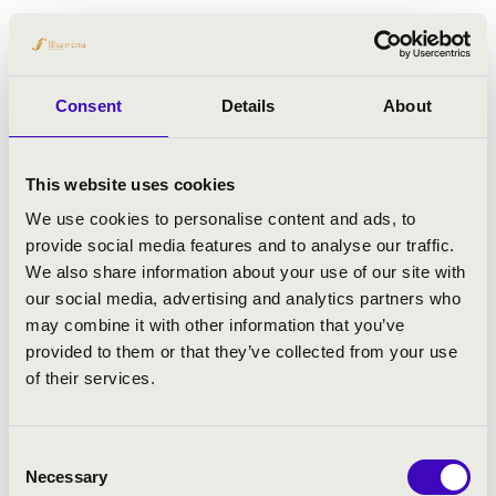
Nagyvárad - Római Katolikus Székesegyház
KRISTÓFI JÁNOS
ORGONAHANGVERSENYE
Consent
Details
About
Jegyár:
Ingyenes!
This website uses cookies
Fesztivál koncert
We use cookies to personalise content and ads, to
Bővebben
provide social media features and to analyse our traffic.
We also share information about your use of our site with
our social media, advertising and analytics partners who
may combine it with other information that you’ve
provided to them or that they’ve collected from your use
of their services.
Consent
Necessary
Selection