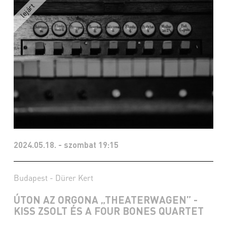
2024.05.18. - szombat 19:15
Budapest - Dürer Kert
ÚTON AZ ORGONA „THEATERWAGEN” -
KISS ZSOLT ÉS A FOUR BONES QUARTET