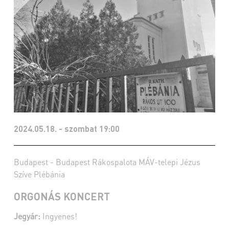
2024.05.18. - szombat 19:00
Budapest - Budapest Rákospalota MÁV-telepi Jézus
Szíve Plébánia
ORGONÁS KONCERT
Jegyár:
Ingyenes!