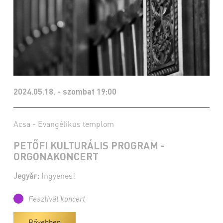
2024.05.18. - szombat 19:00
Acsa - Evangélikus templom
PETŐFI KULTURÁLIS PROGRAM -
ORGONAKONCERT
Jegyár:
Ingyenes!
Fesztivál koncert
Bővebben