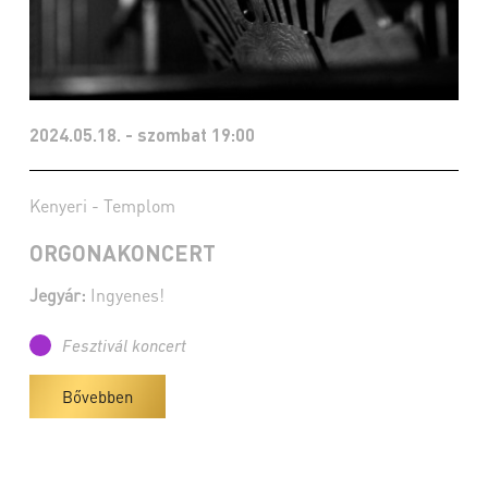
2024.05.18. - szombat 19:00
Kenyeri - Templom
ORGONAKONCERT
Jegyár:
Ingyenes!
Fesztivál koncert
Bővebben