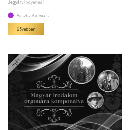
Jegyár:
Ingyenes!
Fesztivál koncert
Bővebben