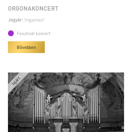
ORGONAKONCERT
Jegyár:
Ingyenes!
Fesztivál koncert
Bővebben