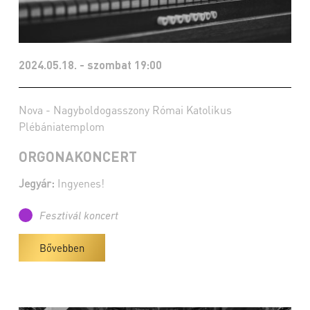
2024.05.18. - szombat 19:00
Nova - Nagyboldogasszony Római Katolikus
Plébániatemplom
ORGONAKONCERT
Jegyár:
Ingyenes!
Fesztivál koncert
Bővebben