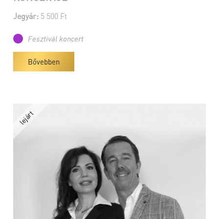
Jegyár:
5 500 Ft
Fesztivál koncert
Bővebben