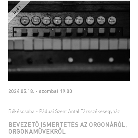
2024.05.18. - szombat 19:00
Békéscsaba - Páduai Szent Antal Társszékesegyház
BEVEZETŐ ISMERTETÉS AZ ORGONÁRÓL,
ORGONAMŰVEKRŐL