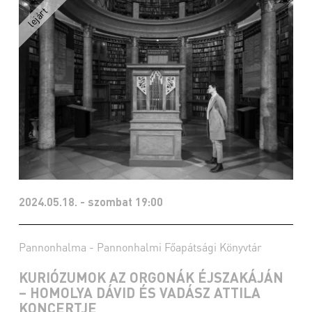
2024.05.18. - szombat 19:00
Pannonhalma - Pannonhalmi Főapátsági Könyvtár
KURIÓZUMOK AZ ORGONÁK ÉJSZAKÁJÁN
– HOMOLYA DÁVID ÉS VADÁSZ ATTILA
KONCERTJE