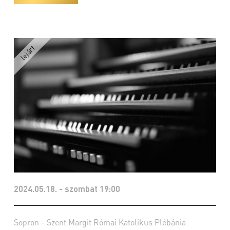
2024.05.18. - szombat 19:00
Sopron - Szent Margit Római Katolikus Plébánia