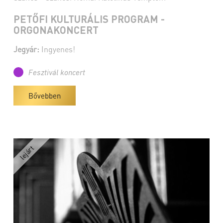
PETŐFI KULTURÁLIS PROGRAM -
ORGONAKONCERT
Jegyár:
Ingyenes!
Fesztivál koncert
Bővebben