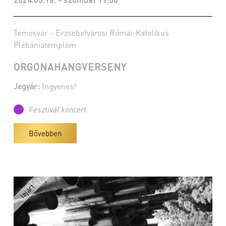
Temesvár - Erzsébetvárosi Római-Katolikus
Plébániatemplom
ORGONAHANGVERSENY
Jegyár:
Ingyenes!
Fesztivál koncert
Bővebben