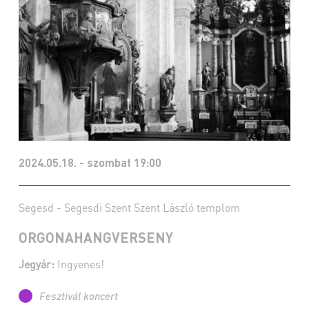
2024.05.18. - szombat 19:00
Segesd - Segesdi Szent Szent László templom
ORGONAHANGVERSENY
Jegyár:
Ingyenes!
Fesztivál koncert