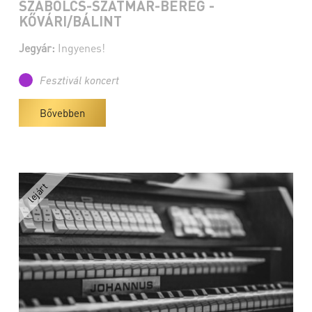
SZABOLCS-SZATMÁR-BEREG -
KŐVÁRI/BÁLINT
Jegyár:
Ingyenes!
Fesztivál koncert
Bővebben