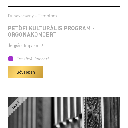
Dunavarsány - Templom
PETŐFI KULTURÁLIS PROGRAM -
ORGONAKONCERT
Jegyár:
Ingyenes!
Fesztivál koncert
Bővebben