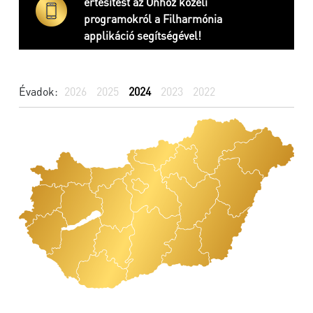
értesítést az Önhöz közeli
programokról a Filharmónia
applikáció segítségével!
Évadok:
2026
2025
2024
2023
2022