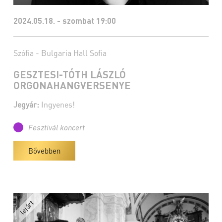
2024.05.18. - szombat 19:00
Szófia - Bulgaria Hall Sofia
GESZTESI-TÓTH LÁSZLÓ
ORGONAHANGVERSENYE
Jegyár:
Ingyenes!
Fesztivál koncert
Bővebben