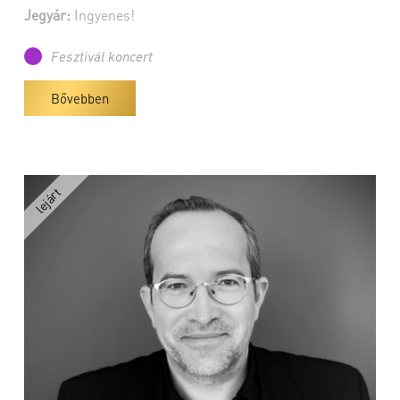
Jegyár:
Ingyenes!
Fesztivál koncert
Bővebben