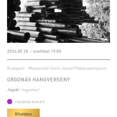
2024.05.18. - szombat 19:00
Budapest - Mátyásföldi Szent József Plébániatemplom
ORGONÁS HANGVERSENY
Jegyár:
Ingyenes!
Fesztivál koncert
Bővebben