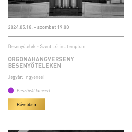
2024.05.18. - szombat 19:00
Besenyőtelek - Szent Lőrinc templom
ORGONAHANGVERSENY
BESENYŐTELEKEN
Jegyár:
Ingyenes!
Fesztivál koncert
Bővebben