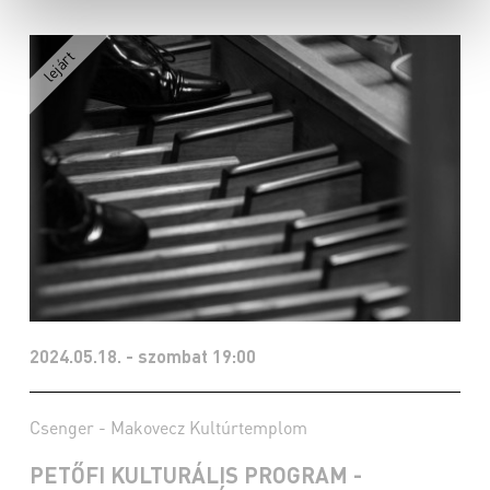
2024.05.18. - szombat 19:00
Csenger - Makovecz Kultúrtemplom
PETŐFI KULTURÁLIS PROGRAM -