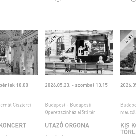
 péntek 18:00
2026.05.23. - szombat 10:15
2026.0
ernát Ciszterci
Budapest - Budapesti
Budapes
Operettszínház előtti tér
mauzó
KONCERT
UTAZÓ ORGONA
KIS 
TÖRL