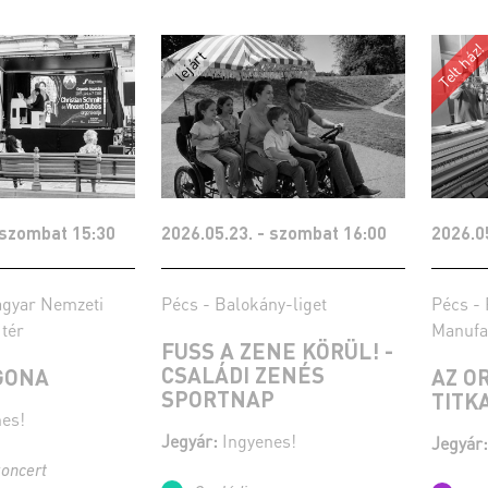
 szombat 15:30
2026.05.23. - szombat 16:00
2026.0
agyar Nemzeti
Pécs - Balokány-liget
Pécs - 
 tér
Manufa
FUSS A ZENE KÖRÜL! -
CSALÁDI ZENÉS
GONA
AZ O
SPORTNAP
TITKA
es!
Jegyár:
Ingyenes!
Jegyár:
koncert