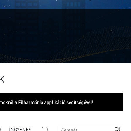
K
mokról a Filharmónia applikáció segítségével!
INGYENES