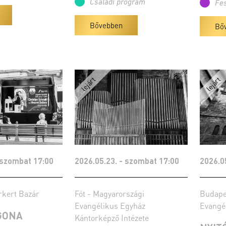
Családi program
Fes
Bővebben
Bő
 szombat 17:00
2026.05.23. - szombat 17:00
2026.0
rkert Bazár
Fót - Magyarországi
Budape
Evangélikus Egyház
Evangé
GONA
Kántorképző Intézete