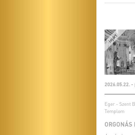
2026.05.22. -
Eger - Szent B
Templom
ORGONÁS 