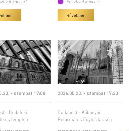
ztivál koncert
Fesztivál koncert
vebben
Bővebben
5.23. - szombat 17:00
2026.05.23. - szombat 17:30
st - Budafoki
Budapest - Kőbányai
likus templom
Református Egyházközség