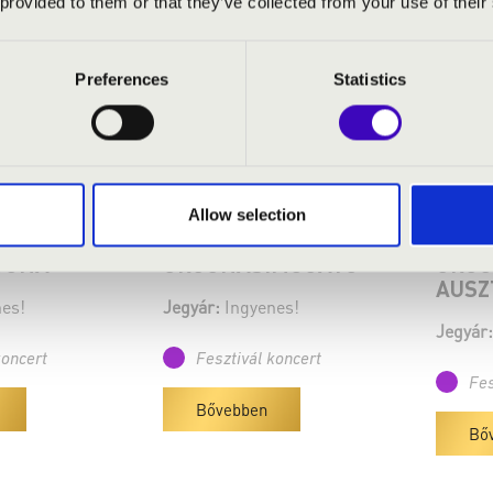
 provided to them or that they’ve collected from your use of their
Preferences
Statistics
 szombat 14:15
2026.05.23. - szombat 15:00
2026.0
dapesti
Budapest - Budafok-Belvárosi
Ausztrá
Allow selection
előtti tér
Szent Lipót Plébániatemplom
Magyar
GONA
ORGONASIMOGATÓ
ORGO
AUSZ
es!
Jegyár:
Ingyenes!
Jegyár:
koncert
Fesztivál koncert
Fes
Bővebben
Bő