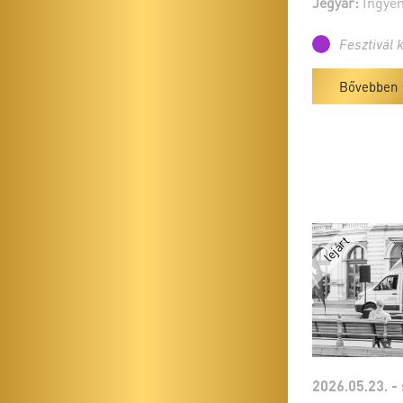
Jegyár:
Ingyen
Fesztivál 
Bővebben
2026.05.23. -