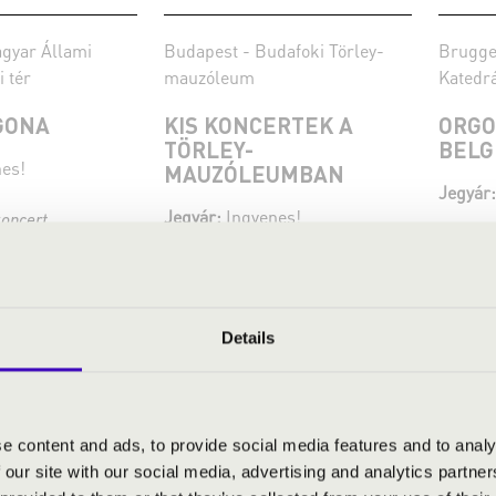
gyar Állami
Budapest - Budafoki Törley-
Brugge 
i tér
mauzóleum
Katedrá
GONA
KIS KONCERTEK A
ORGO
TÖRLEY-
BELG
es!
MAUZÓLEUMBAN
Jegyár:
Jegyár:
Ingyenes!
koncert
Fes
Fesztivál koncert
Bő
Bővebben
Details
e content and ads, to provide social media features and to analy
 our site with our social media, advertising and analytics partn