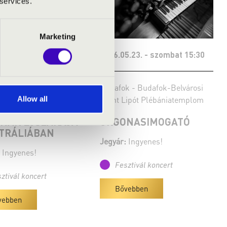
 services.
Marketing
5.23. - szombat 15:00
2026.05.23. - szombat 15:30
lia - Adelaide - Cimbora
Budafok - Budafok-Belvárosi
Allow all
 Iskola
Szent Lipót Plébániatemplom
NÁK ÉJSZAKÁJA
ORGONASIMOGATÓ
TRÁLIÁBAN
Jegyár:
Ingyenes!
Ingyenes!
Fesztivál koncert
ztivál koncert
Bővebben
vebben