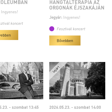
ZÓLEUMBAN
HANGTÁLTERÁPIA AZ
ORGONÁK ÉJSZAKÁJÁN
Ingyenes!
Jegyár:
Ingyenes!
ztivál koncert
Fesztivál koncert
vebben
Bővebben
5.23. - szombat 13:45
2026.05.23. - szombat 14:00