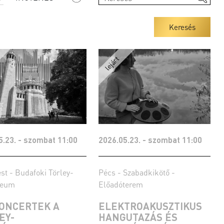
Keresés
5.23. - szombat 11:00
2026.05.23. - szombat 11:00
t - Budafoki Törley-
Pécs - Szabadkikötő -
leum
Előadóterem
KONCERTEK A
ELEKTROAKUSZTIKUS
EY-
HANGUTAZÁS ÉS