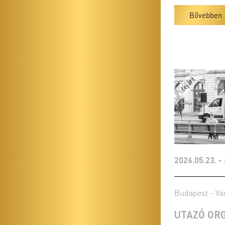
Bővebben
2026.05.23. -
Budapest - Vá
UTAZÓ OR