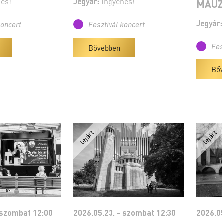
es!
Jegyár:
Ingyenes!
MAU
Jegyár:
koncert
Fesztivál koncert
Bővebben
Fes
Bő
 szombat 12:00
2026.05.23. - szombat 12:30
2026.0