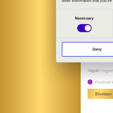
other information that you’ve
Consent
Necessary
Selection
2026.05.23. -
Budapest - Bu
Deny
Operettszínház 
UTAZÓ OR
Jegyár:
Ingyen
Fesztivál 
Bővebben