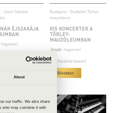
- Szent Salvator
Budapest - Budafoki Törley-
lis
mauzóleum
NÁK ÉJSZAKÁJA
KIS KONCERTEK A
IUMBAN
TÖRLEY-
MAUZÓLEUMBAN
Ingyenes!
Jegyár:
Ingyenes!
ztivál koncert
Fesztivál koncert
vebben
Bővebben
About
se our traffic. We also share
ers who may combine it with