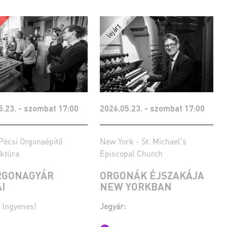
5.23. - szombat 17:00
2026.05.23. - szombat 17:00
Pécsi Orgonaépítő
New York - St. Michael's
ktúra
Episcopal Church
RGONAGYÁR
ORGONÁK ÉJSZAKÁJA
I
NEW YORKBAN
Ingyenes!
Jegyár: