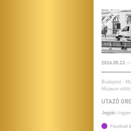
2026.05.23. -
Budapest - M
Múzeum előtti
UTAZÓ OR
Jegyár:
Ingyen
Fesztivál 