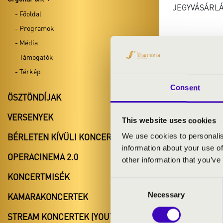
JEGYVÁSÁRL
- Főoldal
- Programok
- Média
- Támogatók
- Térkép
Consent
ÖSZTÖNDÍJAK
VERSENYEK
This website uses cookies
ELŐADÓK:
BÉRLETEN KÍVÜLI KONCERTEK
We use cookies to personalis
information about your use of
Karosi Bálint
-
OPERACINEMA 2.0
other information that you’ve
Sallai Noémi
-
KONCERTMISÉK
Consent
Necessary
Selection
KAMARAKONCERTEK
MŰSOR:
STREAM KONCERTEK (YOUTUBE)