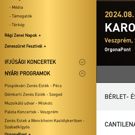
- Média
2024.08.
- Támogatók
KARO
- Térkép
Régi Zenei Napok
Veszprém, 
Zeneszüret Fesztivál
OrgonaPont
IFJÚSÁGI KONCERTEK
NYÁRI PROGRAMOK
Püspökvári Zenés Esték - Pécs
Dómkerti Zenés Esték - Szeged
BÉRLET- É
Muzsikáló udvar - Miskolc
Palota Koncertek - Veszprém
Zenés Estek a Wenckheim Kastélykertben -
CANTILEN
Szabadkígyós
OrgonaPont