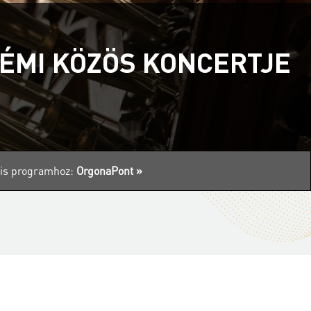
OÉMI KÖZÖS KONCERTJE
ális programhoz:
OrgonaPont »