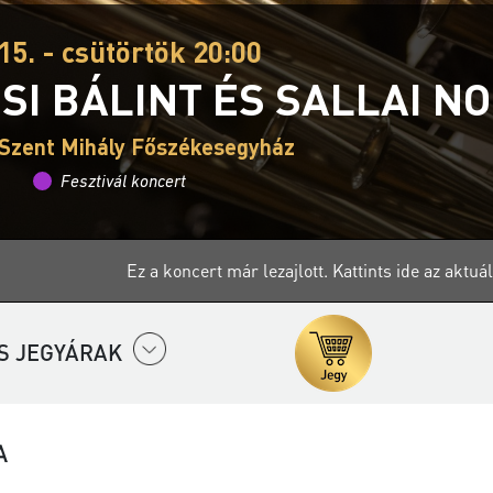
15. - csütörtök 20:00
SI BÁLINT ÉS SALLAI N
Szent Mihály Főszékesegyház
Fesztivál koncert
Ez a koncert már lezajlott.
Kattints ide az aktu
S JEGYÁRAK
A