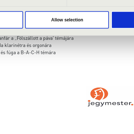
zonáta, I. Moderato, II. Andante, III. Toccata
 Cantilena klarinétra és orgonára
 Kodály Triptichon
Allow selection
 „Ahol Vagy Magyarok Tündöklő Csillaga' dallamára
nfár a „Fölszállott a páva' témájára
a klarinétra és orgonára
a és fúga a B-A-C-H témára