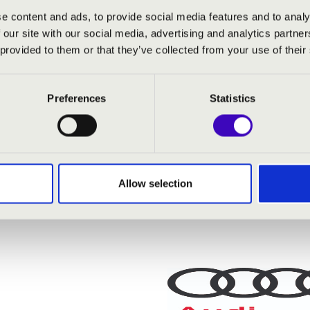
n
- orgona
e content and ads, to provide social media features and to analy
ioletta
- fuvola
 our site with our social media, advertising and analytics partn
 provided to them or that they’ve collected from your use of their
Preferences
Statistics
Op. 34, Moderato - Scherzo - Romance
auf, ruft uns die Stimme
: Scherzo
szonáta, BWV 1034
irds
Allow selection
passacaglia, BWV 582