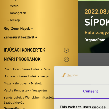
- Média
2022.08.
- Támogatók
SÍPO
- Térkép
Régi Zenei Napok
Balassagy
Zeneszüret Fesztivál
OrgonaPont
IFJÚSÁGI KONCERTEK
NYÁRI PROGRAMOK
Püspökvári Zenés Esték - Pécs
Dómkerti Zenés Esték - Szeged
BÉRLET- É
Muzsikáló udvar - Miskolc
Palota Koncertek - Veszprém
Consent
Zenés Estek a Wenckheim Kastélykertben -
ELŐADÓK:
Szabadkígyós
This website uses cookies
OrgonaPont