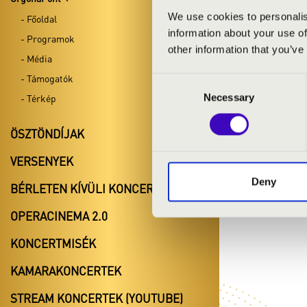
Herczeg Zoltá
We use cookies to personalis
- Főoldal
Kállai-Barba V
information about your use of
- Programok
other information that you’ve
- Média
MŰSOR:
- Támogatók
Consent
Necessary
Selection
- Térkép
Widor: szvit, 
Bach: Wachet 
ÖSZTÖNDÍJAK
Schmidthauer
Bach: e-moll 
VERSENYEK
Sári: Happy B
Deny
Bach: c-moll 
BÉRLETEN KÍVÜLI KONCERTEK
OPERACINEMA 2.0
KONCERTMISÉK
KAMARAKONCERTEK
STREAM KONCERTEK (YOUTUBE)