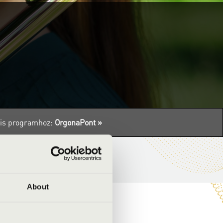
ális programhoz:
OrgonaPont »
About