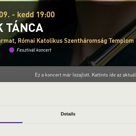
09. - kedd 19:00
K TÁNCA
armat, Római Katolikus Szentháromság Templom
Fesztivál koncert
Ez a koncert már lezajlott.
Kattints ide az aktu
S JEGYÁRAK
Details