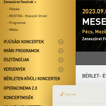
Zeneszüret Fesztivál
- Főoldal
2023.09.
- MUSTRA - Klasszik Street
MES
- Programok
- Média
Pécs, Mező
Zeneszüret Fe
IFJÚSÁGI KONCERTEK
NYÁRI PROGRAMOK
ÖSZTÖNDÍJAK
VERSENYEK
BÉRLET- É
BÉRLETEN KÍVÜLI KONCERTEK
OPERACINEMA 2.0
JÁTSZÓTÉ
KONCERTMISÉK