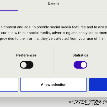
Details
cs
- zongora
- ének
e content and ads, to provide social media features and to analy
 our site with our social media, advertising and analytics partn
 provided to them or that they’ve collected from your use of their
Aranyhaj és a nagy gubanc - Mikor kezdhetnék élni
Preferences
Statistics
rs: A muzsika hangja - Kedvenc képeim
rn this way
 The princess and the frog - Almost there
Allow selection