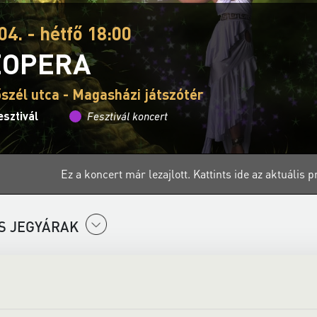
04. - hétfő 18:00
EOPERA
szél utca - Magasházi játszótér
sztivál
Fesztivál koncert
Ez a koncert már lezajlott.
Kattints ide az aktuális
S JEGYÁRAK
R KONCERT