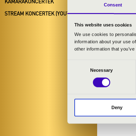
KAMARAKONCERTEK
ELŐADÓK:
Consent
STREAM KONCERTEK (YOUTUBE)
Balásy Szabol
This website uses cookies
Kusnyér Anna
We use cookies to personalis
information about your use of
MŰSOR:
other information that you’ve
Alan Menken: 
Consent
már
Necessary
Selection
Richard Rodge
Lady Gaga: Bo
Randy Newman:
Deny