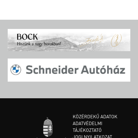
KÖZÉRDEKŰ ADATOK
ADATVÉDELMI
TÁJÉKOZTATÓ
JOGI NYILATKOZAT