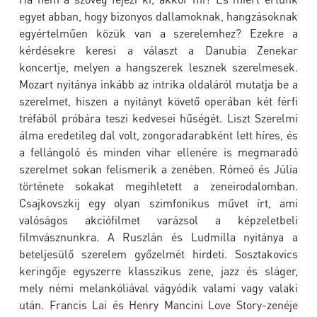
egyet abban, hogy bizonyos dallamoknak, hangzásoknak
egyértelműen közük van a szerelemhez? Ezekre a
kérdésekre keresi a választ a Danubia Zenekar
koncertje, melyen a hangszerek lesznek szerelmesek.
Mozart nyitánya inkább az intrika oldaláról mutatja be a
szerelmet, hiszen a nyitányt követő operában két férfi
tréfából próbára teszi kedvesei hűségét. Liszt Szerelmi
álma eredetileg dal volt, zongoradarabként lett híres, és
a fellángoló és minden vihar ellenére is megmaradó
szerelmet sokan felismerik a zenében. Rómeó és Júlia
története sokakat megihletett a zeneirodalomban.
Csajkovszkij egy olyan szimfonikus művet írt, ami
valóságos akciófilmet varázsol a képzeletbeli
filmvásznunkra. A Ruszlán és Ludmilla nyitánya a
beteljesülő szerelem győzelmét hirdeti. Sosztakovics
keringője egyszerre klasszikus zene, jazz és sláger,
mely némi melankóliával vágyódik valami vagy valaki
után. Francis Lai és Henry Mancini Love Story-zenéje