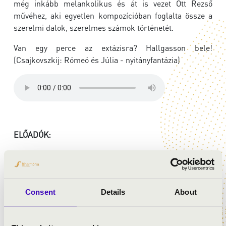
még inkább melankolikus és át is vezet Ott Rezső
művéhez, aki egyetlen kompozícióban foglalta össze a
szerelmi dalok, szerelmes számok történetét.
Van egy perce az extázisra? Hallgasson bele!
(Csajkovszkij: Rómeó és Júlia - nyitányfantázia)
ELŐADÓK:
Danubia Zenekar
Horváth István
- ének
vezényel:
Hámori Máté
Consent
Details
About
MŰSOR: