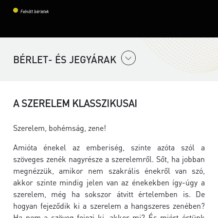
Felnőtt bérletek
BÉRLET- ÉS JEGYÁRAK
A SZERELEM KLASSZIKUSAI
Szerelem, bohémság, zene!
Amióta énekel az emberiség, szinte azóta szól a
szöveges zenék nagyrésze a szerelemről. Sőt, ha jobban
megnézzük, amikor nem szakrális énekről van szó,
akkor szinte mindig jelen van az énekekben így-úgy a
szerelem, még ha sokszor átvitt értelemben is. De
hogyan fejeződik ki a szerelem a hangszeres zenében?
Ha nem a szöveg fejezi ki, akkor mi? És miért értünk