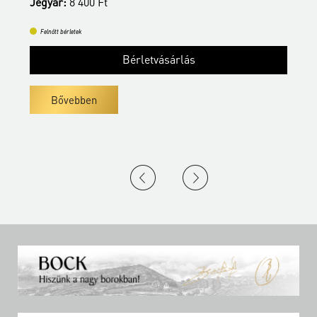
Jegyár:
8 400 Ft
Felnőtt bérletek
Bérletvásárlás
Bővebben