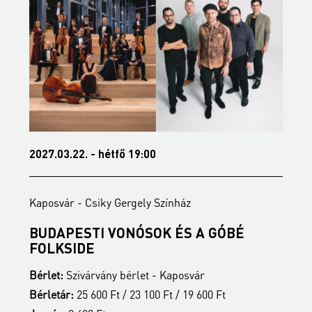
2027.03.22. - hétfő 19:00
2
Kaposvár - Csiky Gergely Színház
K
BUDAPESTI VONÓSOK ÉS A GÓBÉ
É
FOLKSIDE
B
Bérlet:
Szivárvány bérlet - Kaposvár
B
Bérletár:
25 600 Ft / 23 100 Ft / 19 600 Ft
J