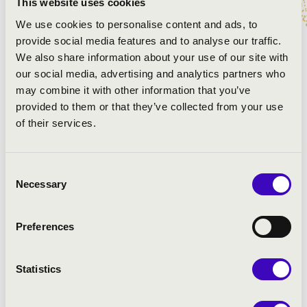
This website uses cookies
Mozart: Così fan tutte - nyitány
We use cookies to personalise content and ads, to
Liszt: Szerelmi álmok, No. 3.
provide social media features and to analyse our traffic.
Csajkovszkij: Rómeó és Júlia - nyitányfantázia
We also share information about your use of our site with
Glinka: Ruszlán és Ludmilla - nyitány
our social media, advertising and analytics partners who
Berlioz: Fantasztikus szimfónia, II. Bál
may combine it with other information that you’ve
Shostakovich: 2. Varieté szvit, VI. Második keringő
provided to them or that they’ve collected from your use
Lai - Mancini: Love Story - téma
of their services.
Ott Rezső: Love(song hi)story
Consent
Necessary
Selection
Preferences
Statistics