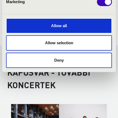
Marketing
Allow all
Allow selection
SZIVÁRVÁNY BÉRLET -
Deny
KAPOSVÁR - TOVÁBBI
KONCERTEK