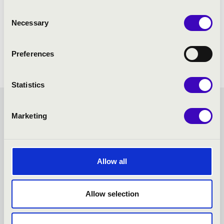
Consent
Necessary
Selection
Preferences
Statistics
SZIVÁRVÁNY BÉRLET -
Marketing
KAPOSVÁR - TOVÁBBI
KONCERTEK
Allow all
Allow selection