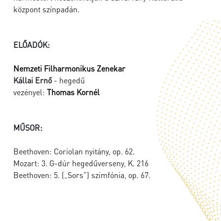
központ színpadán.
ELŐADÓK:
Nemzeti Filharmonikus Zenekar
Kállai Ernő
- hegedű
vezényel:
Thomas Kornél
MŰSOR:
Beethoven: Coriolan nyitány, op. 62.
Mozart: 3. G-dúr hegedűverseny, K. 216
Beethoven: 5. („Sors”) szimfónia, op. 67.