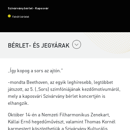
Szivárvány bérlet - Kaposvár
Felnőtt bérletek
BÉRLET- ÉS JEGYÁRAK
„Így kopog a sors az ajtón.”
-mondta Beethoven, az egyik leghíresebb, legtöbbet
játszott, az 5. („Sors) szimfóniájának kezdőmotívumáról,
mely a kaposvári Szivárvány bérlet koncertjén is
elhangzik.
Október 14-én a Nemzeti Filharmonikus Zenekart,
Kállai Ernő hegedűművészt, valamint Thomas Kornél
karmestert köszönthetjük a Szivárvány Kulturális