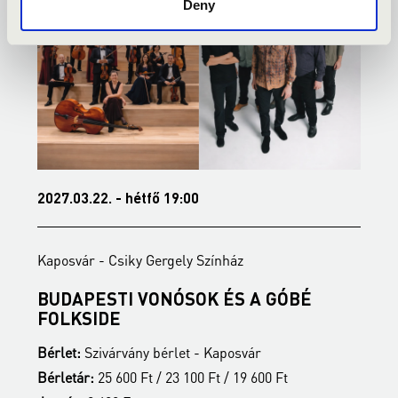
Deny
2027.03.22. - hétfő 19:00
2
Kaposvár - Csiky Gergely Színház
K
BUDAPESTI VONÓSOK ÉS A GÓBÉ
É
FOLKSIDE
B
Bérlet:
Szivárvány bérlet - Kaposvár
B
Bérletár:
25 600 Ft / 23 100 Ft / 19 600 Ft
J