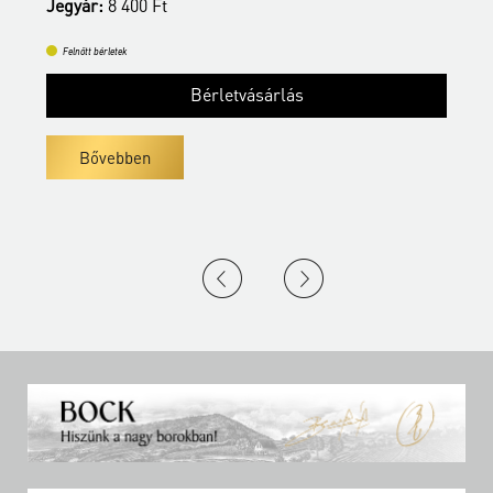
Jegyár:
8 400 Ft
Felnőtt bérletek
Bérletvásárlás
Bővebben