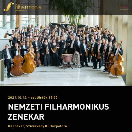
2021.10.14. - csütörtök 19:00
NEMZETI FILHARMONIKUS
ZENEKAR
Kaposvár, Szivárvány Kultúrpalota