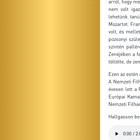
arról, hogy m
nem volt igaz
lehetünk tanú
Mozartot. Fra
volt, és mell
pozsonyi szül
szintén pallér
Zenéjében a f
töltötte, de z
Ezen az estén 
A Nemzeti Fil
évesen lett a
Európai Kamar
Nemzeti Filhar
Hallgasson be