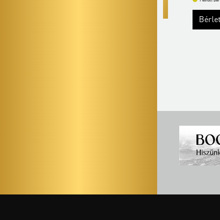
Felnőtt bérletek
Bérletvásárlás
Bővebben
Bérletvásár