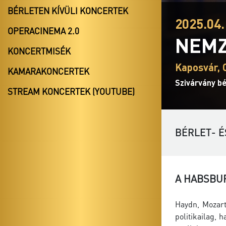
BÉRLETEN KÍVÜLI KONCERTEK
2025.04.
OPERACINEMA 2.0
NEMZ
KONCERTMISÉK
Kaposvár, 
KAMARAKONCERTEK
Szivárvány bé
STREAM KONCERTEK (YOUTUBE)
BÉRLET- É
A HABSBU
Haydn, Mozart
politikailag,