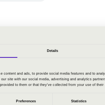
armonikus Zenekar
rmonikusok művészei:
fuvola
Details
 oboa
ux
- vezényel és oboán közreműködik
e content and ads, to provide social media features and to analy
 our site with our social media, advertising and analytics partn
 provided to them or that they’ve collected from your use of their
„Párizsi” szimfónia
r kettősverseny fuvolára, oboára és zenekarra
etés, téma és variációk oboára és zenekarra
Preferences
Statistics