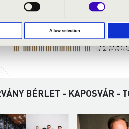
„Medve” szimfónia
Allow selection
RVÁNY BÉRLET - KAPOSVÁR - 