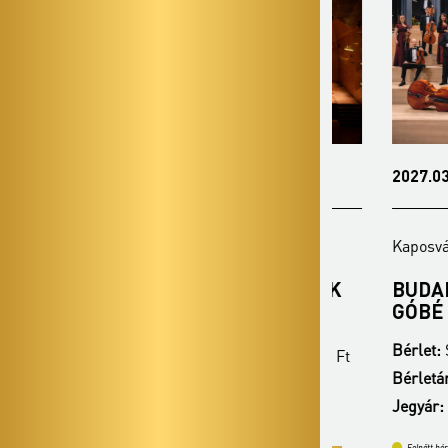
2027.01.25. - hétfő 19:00
2027.03.22. -
Kaposvár - Csiky Gergely Színház
Kaposvár - Cs
PANNON FILHARMONIKUSOK
BUDAPEST
GÓBÉ FOL
Bérlet:
Szivárvány bérlet - Kaposvár
Bérlet:
Szivárv
Bérletár:
25 600 Ft / 23 100 Ft / 19 600 Ft
Bérletár:
25 60
Jegyár:
8 400 Ft
Jegyár:
8 400 
Felnőtt bérletek