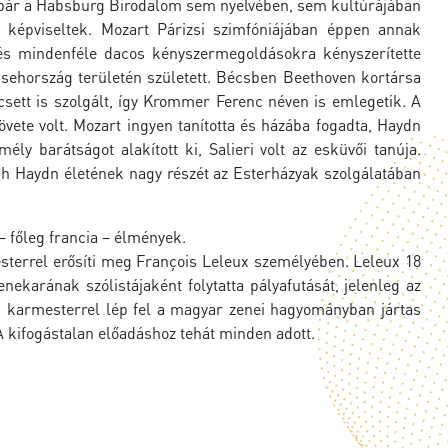
gy bár a Habsburg Birodalom sem nyelvében, sem kultúrájában
t képviseltek. Mozart Párizsi szimfóniájában éppen annak
 és mindenféle dacos kényszermegoldásokra kényszerítette
sehország területén született. Bécsben Beethoven kortársa
csett is szolgált, így Krommer Ferenc néven is emlegetik. A
te volt. Mozart ingyen tanította és házába fogadta, Haydn
ély barátságot alakított ki, Salieri volt az esküvői tanúja.
eph Haydn életének nagy részét az Esterházyak szolgálatában
– főleg francia – élmények.
sterrel erősíti meg François Leleux személyében. Leleux 18
ekarának szólistájaként folytatta pályafutását, jelenleg az
 karmesterrel lép fel a magyar zenei hagyományban jártas
 A kifogástalan előadáshoz tehát minden adott.