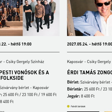
 hétfő 19:00
2027.05.24. - hétfő 19:00
iky Gergely Színház
Kaposvár - Csiky Gergely Színhá
I VONÓSOK ÉS A
ÉRDI TAMÁS ZONGORAE
KSIDE
Bérlet:
Szivárvány bérlet - Kapo
ány bérlet - Kaposvár
Bérletár:
25 600 Ft / 23 100 Ft / 
0 Ft / 23 100 Ft / 19 600 Ft
Jegyár:
8 400 Ft
Ft
Felnőtt bérletek