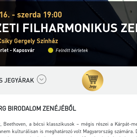
16. - szerda 19:00
ETI FILHARMONIKUS Z
Csiky Gergely Színház
rlet - Kaposvár
Felnőtt bérletek
S JEGYÁRAK
RG BIRODALOM ZENÉJÉBŐL
, Beethoven, a bécsi klasszikusok – mégis részei a Kárpát-
 hanem kulturálisan is meghatározó volt Magyarország számára. 