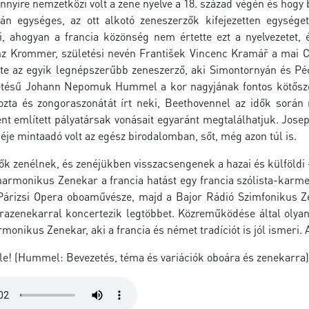
ennyire nemzetközi volt a zene nyelve a 18. század végén és ho
án egységes, az ott alkotó zeneszerzők kifejezetten egysége
i, ahogyan a francia közönség nem értette ezt a nyelvezetet,
nz Krommer, születési nevén František Vincenc Kramář a mai C
ette az egyik legnépszerűbb zeneszerző, aki Simontornyán és Pé
etésű Johann Nepomuk Hummel a kor nagyjának fontos kötőszöve
ozta és zongoraszonátát írt neki, Beethovennel az idők során m
ent említett pályatársak vonásait egyaránt megtalálhatjuk. Jos
enéje mintaadó volt az egész birodalomban, sőt, még azon túl is.
ők zenélnek, és zenéjükben visszacsengenek a hazai és külföldi 
harmonikus Zenekar a francia hatást egy francia szólista-karme
 Párizsi Opera oboaművésze, majd a Bajor Rádió Szimfonikus Zen
azenekarral koncertezik legtöbbet. Közreműködése által olyan
monikus Zenekar, aki a francia és német tradíciót is jól ismeri.
le! (Hummel: Bevezetés, téma és variációk oboára és zenekarra)