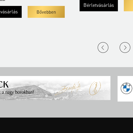
Bérletvásárlás
Bőveb
lás
Bővebben