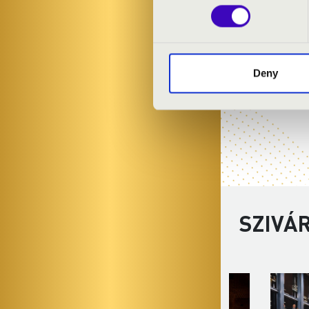
Haydn: C-dúr 
Deny
SZIVÁ