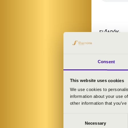
ELŐADÓK:
Nemzeti Filh
Nemzeti Filha
Szabó Anita
- 
Consent
Horváth Béla
-
François Lele
This website uses cookies
We use cookies to personalis
MŰSOR:
information about your use of
other information that you’ve
Mozart: D-dúr 
Krommer: C-dú
Consent
Hummel: Bevez
Necessary
Selection