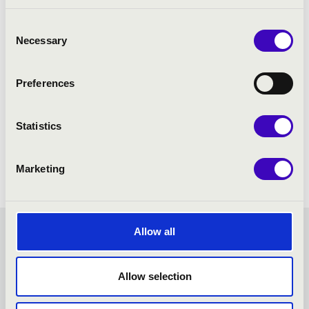
Consent
Necessary
Selection
Preferences
Statistics
Marketing
Allow all
SZIVÁRVÁNY BÉRLET -
KAPOSVÁR - TOVÁBBI
Allow selection