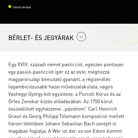
Felnőtt bérletek
BÉRLET- ÉS JEGYÁRAK
Egy XVIII. századi német pasticciót, egészen pontosan
egy passió-pasticciót ígér ez az este, méghozzá
magyarországi bemutató gyanánt, a régizenélés
legambiciózusabb hazai művészalakulata, vagyis
Vashegyi György két együttese, a Purcell Kórus és az
Orfeo Zenekar közös előadásában. Az 1750 körül
összeállított egyházzenei „pástétom” Carl Heinrich
Graun és Georg Philipp Telemann kompozíciói mellett
három tételében Johann Sebastian Bach zenéjét is
magában foglalja. A Wer ist der, so von Edom kömmt