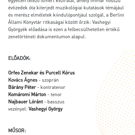
egyetlen létező ismert kéziratát, amely immár hosszú
évtizedek óta kiterjedt muzikológiai kutatások témájául
és merész elméletek kiindulópontjául szolgál, a Berlini
Állami Könyvtár ritkaságai között őrzik: Vashegyi
Györgyék előadása is ezen a felbecsülhetetlen értékű
zenetörténeti dokumentumon alapul.
ELŐADÓK:
Orfeo Zenekar és Purcell Kórus
Kovács Ágnes
- szoprán
Bárány Péter
- kontratenor
Komáromi Márton
- tenor
Najbauer Lóránt
- basszus
vezényel:
Vashegyi György
MŰSOR: