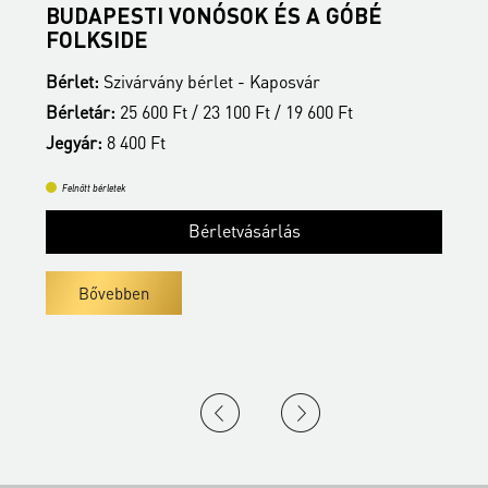
BUDAPESTI VONÓSOK ÉS A GÓBÉ
É
FOLKSIDE
B
Bérlet:
Szivárvány bérlet - Kaposvár
B
Bérletár:
25 600 Ft / 23 100 Ft / 19 600 Ft
J
Jegyár:
8 400 Ft
Felnőtt bérletek
Bérletvásárlás
Bővebben