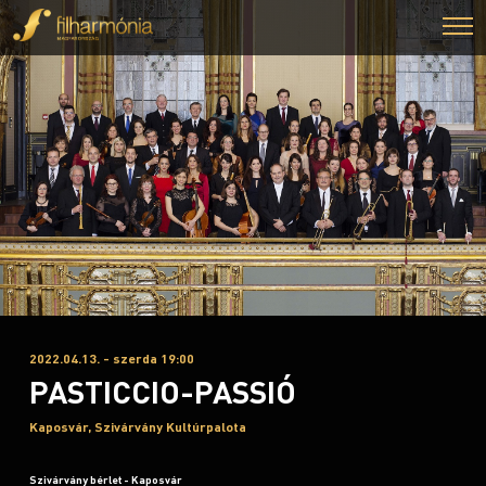
2022.04.13. - szerda 19:00
PASTICCIO-PASSIÓ
Kaposvár, Szivárvány Kultúrpalota
Szivárvány bérlet - Kaposvár