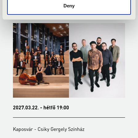
KONCERTEK
Deny
2027.03.22. - hétfő 19:00
2
Kaposvár - Csiky Gergely Színház
K