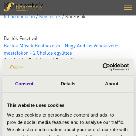
Koncertek
filharmonia.hu
/
Koncertek
/ Kurzusok
Bartók Fesztivál
Bartók Művek Beatboxolva - Nagy András
Vonókezelés
mestefokon - 2 Chellos együttes
Con Spirito Egyházzenei Fesztivál
Egyházi kurzus - Prof. Kovács Elemér
Régi Zenei Napok
Ének mesterkurzus - Judith Van Wanroij
Fuvola
Consent
Details
About
mesterkurzus - Anna Besson
Hegedű mesterkurzus - Mira
Glodeanu
Furulya és fagott mesterkurzus - Sheng-Fang
Chiu
Cselló mesterkurzus - Baranyay Piroska
Kamarazene
This website uses cookies
és zenekar mesterkurzus - Vashegyi György
Csembaló
We use cookies to personalise content and ads, to
mesterkurzus - Béatrice Martin
Gamba mesterkurzus -
provide social media features and to analyse our traffic.
Lucile Boulanger
Ének mesterkurzus - Alain Buet
Barokk
We also share information about your use of our site with
tánc és barokk kifejezésmód - Deda Cristina Colonna