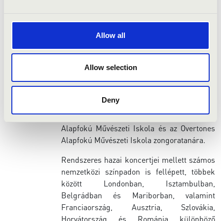
Magyar Jazz Szövetség által megrendezett I.
Szakcsi Lakatos Béla Nemzetközi Jazz
Zongoraversenyen első helyezést ért el,
Allow all
majd Lakatos Ablakos Dezső Ösztöndíjban
részesült a Petőfi Kulturális Ügynökség és a
Filharmónia Magyarország fenntartásával és
Allow selection
lebonyolításával.
Előadóművészi pályája mellett elhivatott
Deny
pedagógus: 2018 óta tanít zeneiskolai
intézményekben. Jelenleg az Aelia Sabina
Alapfokú Művészeti Iskola és az Overtones
Alapfokú Művészeti Iskola zongoratanára.
Rendszeres hazai koncertjei mellett számos
nemzetközi színpadon is fellépett, többek
között Londonban, Isztambulban,
Belgrádban és Mariborban, valamint
Franciaország, Ausztria, Szlovákia,
Horvátország és Románia különböző