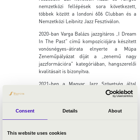
nemzetközi fellépések sora következett,
többek között a londoni 606 Clubban és a
Nemzetközi Leibnitz Jazz Fesztiválon.
2020-ban Varga Balázs jazzgitáros „I Dream
In The Past” című kompozíciójára készített
vonósnégyes-átirata elnyerte a Müpa
Zeneműpályázat díját a „zenemű nagy
jazzformációra” kategóriában, hangszerelői
kvalitásait is bizonyítva.
2021-ben a Magyar Jazz Szövetség által
megrendezett „Év Fiatal Jazz Zenésze”
versenyen a szakmai zsűri és a közönség
szavazatai alapján abszolút győztesként
Consent
Details
About
vehette át a szakmai díjat. Ugyanebben az
évben az Oláh Vilmos Quintet tagjaként
harmadik helyezést ért el a Jazz Combo
This website uses cookies
Versenyen.