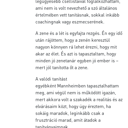
legügyesebb csellistáival foglalkozhattam,
ami nem is volt nevezhető a szó általános
értelmében vett tanításnak, sokkal inkább
coachingnak vagy eszmecserének.
A zene és a lét is egyfajta rezgés. Én egy idő
után rájöttem, hogy a zenén keresztül
nagyon könnyen rá lehet érezni, hogy mit
akar az élet. És azt is tapasztaltam, hogy
minden jó zenetanár egyben jó ember is –
mert jól tanította őt a zene.
A valódi tanítást
egyébként Mannheimben tapasztalhattam
meg, ami végül nem is működött igazán,
mert akkora volt a szakadék a realitás és az
elvárásaim közt, hogy úgy éreztem, ha
sokáig maradok, leginkább csak a
frusztráció marad, amit átadok a
tanítványaimnak.