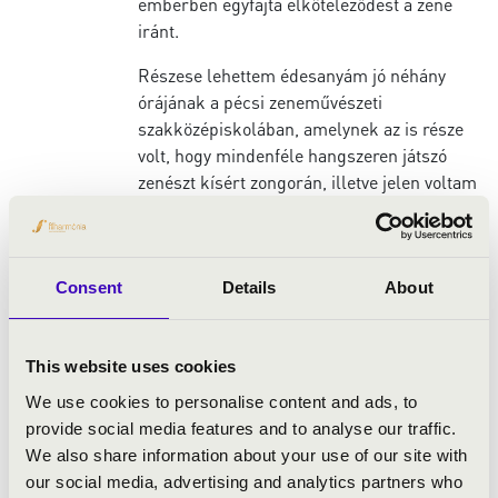
emberben egyfajta elköteleződést a zene
iránt.
Részese lehettem édesanyám jó néhány
órájának a pécsi zeneművészeti
szakközépiskolában, amelynek az is része
volt, hogy mindenféle hangszeren játszó
zenészt kísért zongorán, illetve jelen voltam
édesapám számtalan vezénylésén,
kóruspróbáján, ahol pedig az emberi
hanggal mint hangszerrel ismerkedhettem
meg.
Consent
Details
About
Nem véletlen, hogy a cselló tetszett meg
nekem, mert hangzásában, hangfekvésében
This website uses cookies
ez a hangszer áll legközelebb az emberi
We use cookies to personalise content and ads, to
hanghoz – a mély basszustól egészen a
provide social media features and to analyse our traffic.
magas szopránig fogja át az öt-hat oktávot, a
We also share information about your use of our site with
jobb kéz és a vonó a légzést szimbolizálja, a
our social media, advertising and analytics partners who
húrok pedig a hangszálakat.