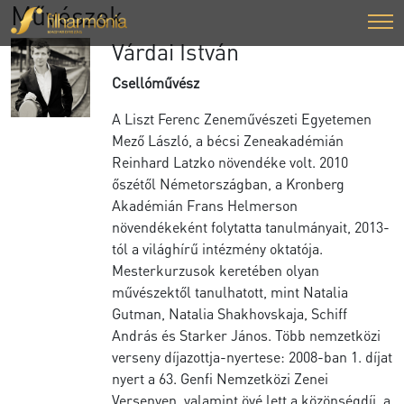
Művészek
Várdai István
Csellóművész
A Liszt Ferenc Zeneművészeti Egyetemen
Mező László, a bécsi Zeneakadémián
Reinhard Latzko növendéke volt. 2010
őszétől Németországban, a Kronberg
Akadémián Frans Helmerson
növendékeként folytatta tanulmányait, 2013-
tól a világhírű intézmény oktatója.
Mesterkurzusok keretében olyan
művészektől tanulhatott, mint Natalia
Gutman, Natalia Shakhovskaja, Schiff
András és Starker János. Több nemzetközi
verseny díjazottja-nyertese: 2008-ban 1. díjat
nyert a 63. Genfi Nemzetközi Zenei
Versenyen, valamint övé lett a közönségdíj, a