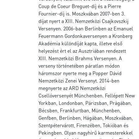
Coup de Coeur Breguet-díj és a Pierre
Fournier-díj is. Moszkvában 2007-ben 3.
díjat nyert a XIII. Nemzetközi Csajkovszkij
Versenyen. 2006-ban Berlinben az Emanuel
Feuermann Gordonkaversenyen a Kronberg
Akadémia különdíját kapta, illetve első
helyezést ért el az Ausztriában rendezett
XIII. Nemzetközi Brahms Versenyen. A
verseny történetében páratlan módon
háromszor nyerte meg a Popper Dávid
Nemzetközi Zenei Versenyt. 2014-ben
megnyerte az ARD Nemzetközi
Csellóversenyét Münchenben. Fellépett New
Yorkban, Londonban, Párizsban, Prágában,
Bécsben, Frankfurtban, Münchenben,
Genfben, Berlinben, Hágában, Moszkvában,
Szentpétervárott, Firenzében, Tokióban és
Pekingben. Olyan nagyhírű karmesterekkel