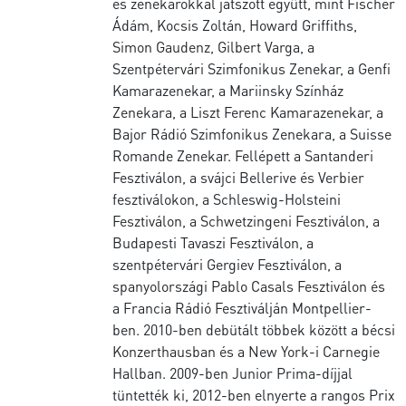
és zenekarokkal játszott együtt, mint Fischer
Ádám, Kocsis Zoltán, Howard Griffiths,
Simon Gaudenz, Gilbert Varga, a
Szentpétervári Szimfonikus Zenekar, a Genfi
Kamarazenekar, a Mariinsky Színház
Zenekara, a Liszt Ferenc Kamarazenekar, a
Bajor Rádió Szimfonikus Zenekara, a Suisse
Romande Zenekar. Fellépett a Santanderi
Fesztiválon, a svájci Bellerive és Verbier
fesztiválokon, a Schleswig-Holsteini
Fesztiválon, a Schwetzingeni Fesztiválon, a
Budapesti Tavaszi Fesztiválon, a
szentpétervári Gergiev Fesztiválon, a
spanyolországi Pablo Casals Fesztiválon és
a Francia Rádió Fesztiválján Montpellier-
ben. 2010-ben debütált többek között a bécsi
Konzerthausban és a New York-i Carnegie
Hallban. 2009-ben Junior Prima-díjjal
tüntették ki, 2012-ben elnyerte a rangos Prix