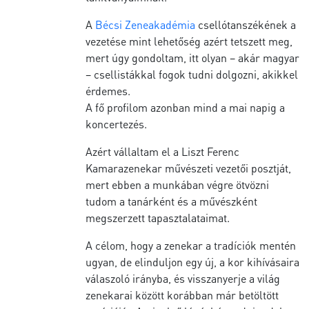
A
Bécsi Zeneakadémia
csellótanszékének a
vezetése mint lehetőség azért tetszett meg,
mert úgy gondoltam, itt olyan – akár magyar
– csellistákkal fogok tudni dolgozni, akikkel
érdemes.
A fő profilom azonban mind a mai napig a
koncertezés.
Azért vállaltam el a Liszt Ferenc
Kamarazenekar művészeti vezetői posztját,
mert ebben a munkában végre ötvözni
tudom a tanárként és a művészként
megszerzett tapasztalataimat.
A célom, hogy a zenekar a tradíciók mentén
ugyan, de elinduljon egy új, a kor kihívásaira
válaszoló irányba, és visszanyerje a világ
zenekarai között korábban már betöltött