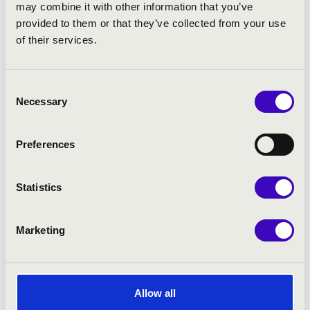
may combine it with other information that you’ve
provided to them or that they’ve collected from your use
Persze ez akkor még egy nagyon intuitív
of their services.
dolog volt bennem, és ami a leginkább
hozzájárult ahhoz, hogy megszeressem ezt a
hangszert, az a zeneiskolai tanárom
Consent
személye volt, Mátrai Mária ugyanis át tudta
Necessary
Selection
nekem adni a zenélés élmény- és
játékszerűségét, illetve megalapozta
bennem a csellóhoz szükséges fizikai
Preferences
hozzáállást és szabályokat is.
A zenélést nyolcévesen kezdtem, majd
Statistics
miután tizenegy évesen megnyertem egy
országos versenyt, felvettek a Zeneakadémia
Marketing
előkészítő osztályára. Hét év után, egy
nemzetközi verseny megnyerve azt éreztem,
zsákutcába jutottam, hirtelen nem értettem,
miért is csinálom ezt az egészet. Így
Allow all
visszatekintve azt gondolom, akkorra nőttem