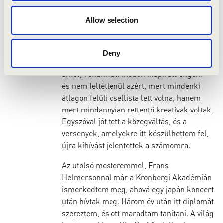
ki a közegemből, és a „megoldás” az lett,
hogy Bécsbe mentem tanulni, ahol ismét
Allow selection
egy nagyon jó tanárra találtam Reinhard
Latzko személyében.
Deny
Ráadásul egy olyan osztályba kerültem,
amely rendkívüli módon inspirált engem –
és nem feltétlenül azért, mert mindenki
átlagon felüli csellista lett volna, hanem
mert mindannyian rettentő kreatívak voltak.
Egyszóval jót tett a közegváltás, és a
versenyek, amelyekre itt készülhettem fel,
újra kihívást jelentettek a számomra.
Az utolsó mesteremmel, Frans
Helmersonnal már a Kronbergi Akadémián
ismerkedtem meg, ahová egy japán koncert
után hívtak meg. Három év után itt diplomát
szereztem, és ott maradtam tanítani. A világ