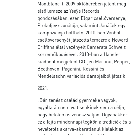
Montblanc-t. 2009 októberében jelent meg
első lemeze az Ysaÿe Records
gondozásában, ezen Elgar csellóversenye,
Prokofjev szonátája, valamint Janáček egy
kompozíciója hallható. 2010-ben Vanhal
csellóversenyét játszotta lemezre a Howard
Griffiths által vezényelt Camerata Schweiz
közreműködésével. 2013-ban a Hansler
kiadónál megjelent CD-jén Martinu, Popper,
Beethoven, Paganini, Rossini és
Mendelssohn variációs darabjaiból játszik.
2021:
„Bár zenész család gyermeke vagyok,
egyáltalán nem volt senkinek sem a célja,
hogy belőlem is zenész váljon. Ugyanakkor
ez a fajta mindennapi légkör, a tradíciók és a
neveltetés akarva-akaratlanul kialakít az