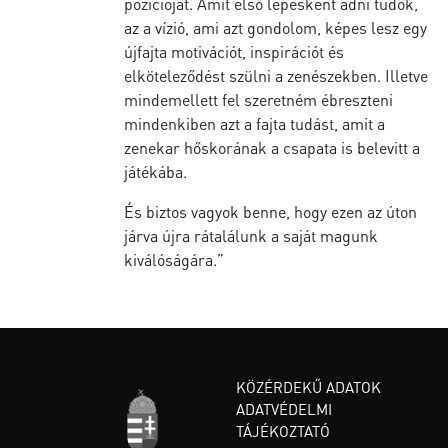
pozícióját. Amit első lépésként adni tudok,
az a vízió, ami azt gondolom, képes lesz egy
újfajta motivációt, inspirációt és
elköteleződést szülni a zenészekben. Illetve
mindemellett fel szeretném ébreszteni
mindenkiben azt a fajta tudást, amit a
zenekar hőskorának a csapata is belevitt a
játékába.
És biztos vagyok benne, hogy ezen az úton
járva újra rátalálunk a saját magunk
kiválóságára.”
KÖZÉRDEKŰ ADATOK
ADATVÉDELMI
TÁJÉKOZTATÓ