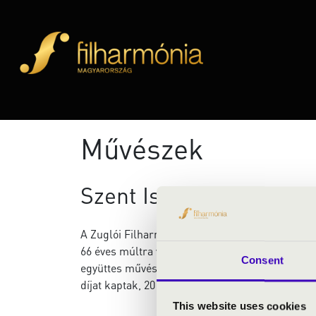
Művészek
Szent István Filharmon
A Zuglói Filharmónia 2020. decemberétől új név
66 éves múltra visszatekintő szimfonikus zeneka
Consent
együttes művészeti vezetését. Értékteremtő é
díjat kaptak, 2011 és 2017 között pedig folyama
This website uses cookies