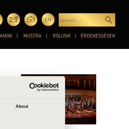
EN
AMOK
MUSTRA
RÓLUNK
ÉRDEKESSÉGEK
sok. A
 át az
About
ökség-