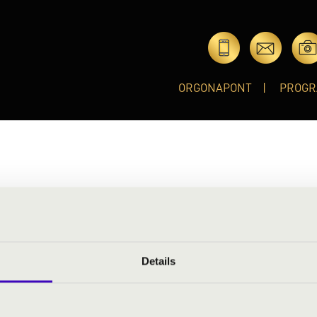
ORGONAPONT
PROGR
ikusok
vel szerepel a hazai koncert-életben: Szent István Filharmoniku
rt Záborszky József alapította, majd fia, Záborszky Kálmán vette
Details
s ifjúságnevelő munkájuknak elismeréseként 2000-ben Magyar Ör
tosan elnyerték a Nemzeti Ifjúsági Zenekar címet.