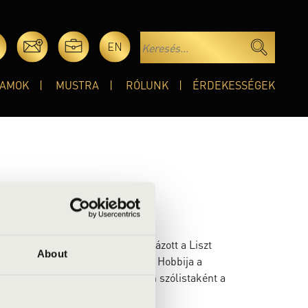
EN
AMOK
MUSTRA
RÓLUNK
ÉRDEKESSÉGEK
e. 2019-ben kitüntetéssel diplomázott a Liszt
About
nypedagógiai módszereiből írta. Hobbija a
s dalverseny hazai showműsorában szólistaként a