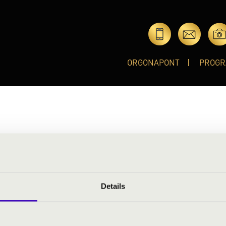
ORGONAPONT
PROGR
kötelezett képviselője és a budapesti koncertélet aktív résztvevőj
Details
int jazz-ének tanár, diplomamunkáját a közösségi éneklés élmé
jában: ő hagyja jóvá a színpadi szetteket. 2017-ben az Eurovízió
ti, acappella verziója így a Jazzation legnézettebb videója lett.