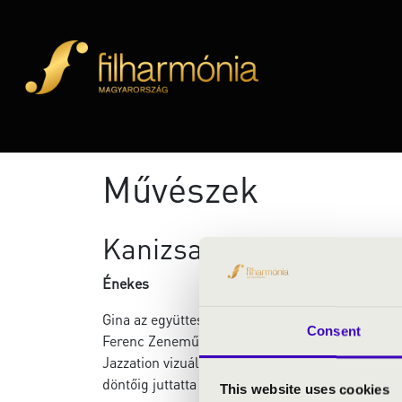
Művészek
Kanizsa Gina
Énekes
Gina az együttesen kívül is a mainstream jazz el
Consent
Ferenc Zeneművészeti Egyetem jazz tanszakán m
Jazzation vizuális harmonizációja styling formá
döntőig juttatta a Fall Like Rain-t, melynek erede
This website uses cookies