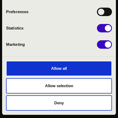
Preferences
KÖZÉRDEKŰ ADATOK
ADATVÉDELMI
TÁJÉKOZTATÓ
Statistics
JOGI NYILATKOZAT
Marketing
Allow all
Allow selection
© 2026 FILHARMÓNIA MAGYARORSZÁG
Deny