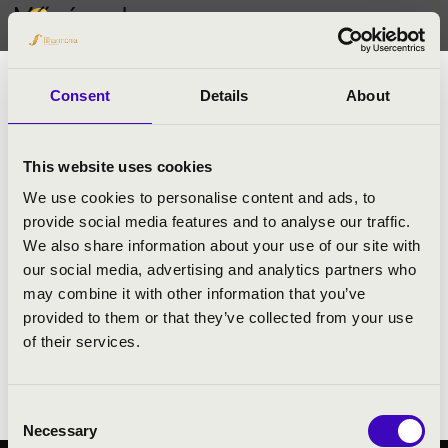
Művészek
Komáromi Márton
Consent
Details
About
Magánének tanulmányait Kaposy Margitnál
kezdte, diplomáját a Miskolci Főiskolán
szerezte. 2003 óta a Magyar Rádió
This website uses cookies
Énekkarának tagja, ahol 2008-ban az "Év
We use cookies to personalise content and ads, to
Énekese" díjjal tüntették ki. 2008 óta
provide social media features and to analyse our traffic.
országszerte rendszeresen fellép
We also share information about your use of our site with
oratóriumok szólistájaként.
our social media, advertising and analytics partners who
may combine it with other information that you’ve
provided to them or that they’ve collected from your use
Fotó: Wágner-Csapó József
of their services.
Consent
Necessary
Selection