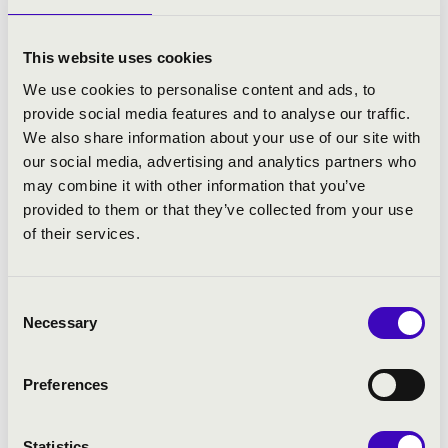
zenei vezetője, orgonaművésze. Emellett a
budapesti Szent István Bazilika állandó
This website uses cookies
helyettes orgonaművésze.
We use cookies to personalise content and ads, to
provide social media features and to analyse our traffic.
Rendszeres koncerttevékenységet folytat
We also share information about your use of our site with
Magyarországon és külföldön egyaránt, évi
our social media, advertising and analytics partners who
60-70 különböző koncerten közreműködik.
may combine it with other information that you’ve
Külföldi szerepléseinek helyszínei voltak:
provided to them or that they’ve collected from your use
Ausztria, Németország, Franciaország,
of their services.
Olaszország, Svájc, Lettország, Dánia,
Oroszország, Skócia, Spanyolország
Lengyelország, Erdély és Kína.
Consent
Necessary
Selection
Repertoárján a kora barokk szerzőktől a
kortárs zenéig szinte minden fontosabb mű
Preferences
megtalálható.
2011-ben a Liszt bicentenárium alkalmából
Statistics