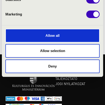
Liszt Ferenc összes orgonaművét és átiratát
előadta egy 13 koncertből álló országos
turné keretében.
Marketing
2020-ban F. Mendelssohn legjelentősebb
orgonaműveit illetve egykori mestere Koloss
István jelentős kompozícióit szólaltatja meg
Allow all
koncertsorozatok keretében.
Allow selection
Deny
KÖZÉRDEKŰ ADATOK
ADATVÉDELMI
TÁJÉKOZTATÓ
JOGI NYILATKOZAT