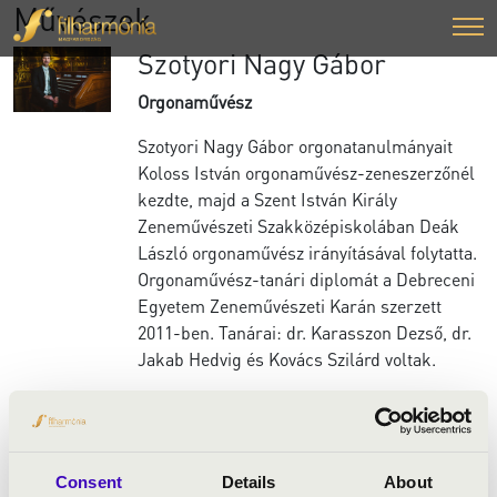
Művészek
Szotyori Nagy Gábor
Orgonaművész
Szotyori Nagy Gábor orgonatanulmányait
Koloss István orgonaművész-zeneszerzőnél
kezdte, majd a Szent István Király
Zeneművészeti Szakközépiskolában Deák
László orgonaművész irányításával folytatta.
Orgonaművész-tanári diplomát a Debreceni
Egyetem Zeneművészeti Karán szerzett
2011-ben. Tanárai: dr. Karasszon Dezső, dr.
Jakab Hedvig és Kovács Szilárd voltak.
2010-2018 között a Budapest Belvárosi
Nagyboldogasszony Főplébánia
orgonaművésze volt. Jelenleg a Szentendrei
és a Kispesti Református Egyházközségek
Consent
Details
About