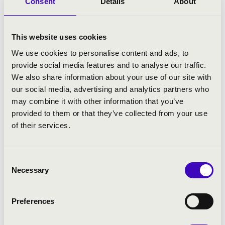
Consent
Details
About
tanulni, tanárai Draskóczy László és Szalai András. Ma már
zenét is szerez, Köszöntő című vonószenekari muzsikáját
2007-ben mutatták be. 2010 nyarán fejezte be Kyrie című
This website uses cookies
művét, melyet orgonára, vonószenekarra, kórusra és 2
We use cookies to personalise content and ads, to
szólistára írt. Vermes Mária hegedűművész felkérésére
provide social media features and to analyse our traffic.
hegedűduót írt. 2011 márciusában önálló koncertje volt a
We also share information about your use of our site with
szakközépiskola vonós zenekarával, itt elhangzott Kyrie
our social media, advertising and analytics partners who
című oratórikus szerzeménye is.
may combine it with other information that you’ve
provided to them or that they’ve collected from your use
2011 decemberében kiemelt nívó díjat kapott a III. Országos
of their services.
Bartók Béla Zeneiskolai zongoraversenyen. Emellett
megkapta a legjobb Bartók mű előadásáért járó különdíjat.
A Barvinok Ukrán Nemzetközi Alapítvány 2012. április 20. és
Consent
23. között Prágában rendezte meg a Nemzetközi Ifjúsági
Necessary
Selection
Fesztivált, amelyen tánc, ének, kamara, szólóhangszer és
könnyűzene kategóriákban versenyeztek a fiatalok. Berecz
Preferences
Mihály arany díjat kapott.