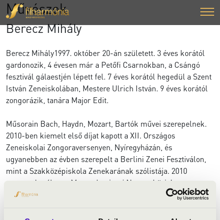
Művészek
Berecz Mihály
Berecz Mihály1997. október 20-án született. 3 éves korától
gardonozik, 4 évesen már a Petőfi Csarnokban, a Csángó
fesztivál gálaestjén lépett fel. 7 éves korától hegedül a Szent
István Zeneiskolában, Mestere Ulrich István. 9 éves korától
zongorázik, tanára Major Edit.
Műsorain Bach, Haydn, Mozart, Bartók művei szerepelnek.
2010-ben kiemelt első díjat kapott a XII. Országos
Zeneiskolai Zongoraversenyen, Nyíregyházán, és
ugyanebben az évben szerepelt a Berlini Zenei Fesztiválon,
mint a Szakközépiskola Zenekarának szólistája. 2010
szeptemberében a Magyarkanizsai Nemzetközi Jazz
Fesztiválon már önálló koncertet adott.
10 évesen kezdett el zeneelméletet és zeneszerzést is