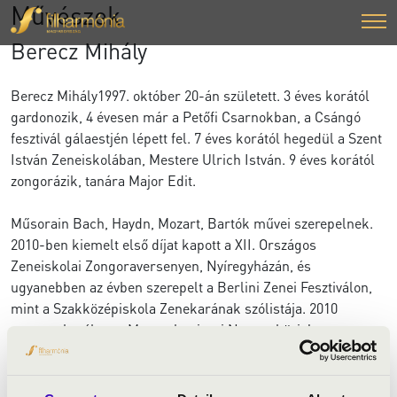
Művészek
Berecz Mihály
Berecz Mihály1997. október 20-án született. 3 éves korától
gardonozik, 4 évesen már a Petőfi Csarnokban, a Csángó
fesztivál gálaestjén lépett fel. 7 éves korától hegedül a Szent
István Zeneiskolában, Mestere Ulrich István. 9 éves korától
zongorázik, tanára Major Edit.
Műsorain Bach, Haydn, Mozart, Bartók művei szerepelnek.
2010-ben kiemelt első díjat kapott a XII. Országos
Zeneiskolai Zongoraversenyen, Nyíregyházán, és
ugyanebben az évben szerepelt a Berlini Zenei Fesztiválon,
mint a Szakközépiskola Zenekarának szólistája. 2010
szeptemberében a Magyarkanizsai Nemzetközi Jazz
Fesztiválon már önálló koncertet adott.
10 évesen kezdett el zeneelméletet és zeneszerzést is