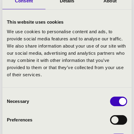
Consent
Details
About
tanulni, tanárai Draskóczy László és Szalai András. Ma már
zenét is szerez, Köszöntő című vonószenekari muzsikáját
2007-ben mutatták be. 2010 nyarán fejezte be Kyrie című
This website uses cookies
művét, melyet orgonára, vonószenekarra, kórusra és 2
We use cookies to personalise content and ads, to
szólistára írt. Vermes Mária hegedűművész felkérésére
provide social media features and to analyse our traffic.
hegedűduót írt. 2011 márciusában önálló koncertje volt a
We also share information about your use of our site with
szakközépiskola vonós zenekarával, itt elhangzott Kyrie
our social media, advertising and analytics partners who
című oratórikus szerzeménye is.
may combine it with other information that you’ve
provided to them or that they’ve collected from your use
2011 decemberében kiemelt nívó díjat kapott a III. Országos
of their services.
Bartók Béla Zeneiskolai zongoraversenyen. Emellett
megkapta a legjobb Bartók mű előadásáért járó különdíjat.
A Barvinok Ukrán Nemzetközi Alapítvány 2012. április 20. és
Consent
23. között Prágában rendezte meg a Nemzetközi Ifjúsági
Necessary
Selection
Fesztivált, amelyen tánc, ének, kamara, szólóhangszer és
könnyűzene kategóriákban versenyeztek a fiatalok. Berecz
Preferences
Mihály arany díjat kapott.