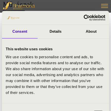
Művészek
Farkas István Péter
harsona
Consent
Details
About
1950-ben született Szekszárdon. 1972-ben
szerzett harsonatanári diplomát Pécsett a
zeneművészeti főiskolán. Németországtól
This website uses cookies
Szingapúrig, Svédországtól Japánig végig
koncertezte a világot szóló-, kamara- és
We use cookies to personalise content and ads, to
nagyzenekari művészként is. Két város is
provide social media features and to analyse our traffic.
díszpolgárai közé választotta:
We also share information about your use of our site with
Finnországban Oulu, az Egyesült
our social media, advertising and analytics partners who
Államokban pedig Annapolis. 1974 óta a
may combine it with other information that you’ve
Magyar Állami Operaház első harsonása.
provided to them or that they’ve collected from your use
1986-ban Liszt Ferenc-díjjal tüntették ki. A
of their services.
Budapest Rézfúvós Kvintett, a Magyar
Harsona Együttes, a Pécsi Harsonaegyüttes
tagja.
Consent