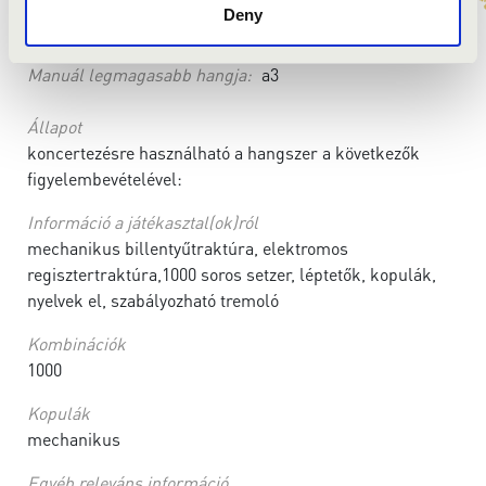
Deny
Pedál legmagasabb hangja:
f1
Manuál legmélyebb hangja:
C
Manuál legmagasabb hangja:
a3
Állapot
koncertezésre használható a hangszer a következők
figyelembevételével:
Információ a játékasztal(ok)ról
mechanikus billentyűtraktúra, elektromos
regisztertraktúra,1000 soros setzer, léptetők, kopulák,
nyelvek el, szabályozható tremoló
Kombinációk
1000
Kopulák
mechanikus
Egyéb releváns információ