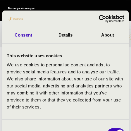
Baranya vármegye
BÉRLET- ÉS JEGYÁRAK
Consent
Details
About
This website uses cookies
TÁNCOK, NÉPSZERŰ SLÁGEREK MAGYAR
We use cookies to personalise content and ads, to
KÖNTÖSBEN!
provide social media features and to analyse our traffic.
We also share information about your use of our site with
ELŐADÓK:
our social media, advertising and analytics partners who
may combine it with other information that you’ve
Anima Musicae Kamarazenekar
provided to them or that they’ve collected from your use
G. Horváth László
- Művészeti vezető és moderátor
of their services.
MŰSOR:
Consent