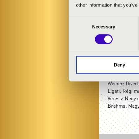
Anima Musica
other information that you’ve
G. Horváth Lás
Consent
Necessary
Selection
MŰSOR:
Grieg: Holberg
Farkas Ferenc
Liszt: Magyar 
Deny
Bartók Béla: 
Csajkovszkij:
Weiner: Diver
Ligeti: Régi 
Veress: Négy e
Brahms: Magyar