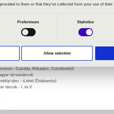
e Kamarazenekar
 provided to them or that they’ve collected from your use of their
zló
- Művészeti vezető és moderátor
Preferences
Statistics
 szvit
: Régi magyar táncok-részlet
fantázia
Allow selection
Román Népi táncok
 Vonósszerenád
timento - Csárdás, Rókatánc, Csűrdöndölő
magyar társastáncok
rdélyi tánc - 4.tétel (Dobbantós)
 táncok - I. és V.