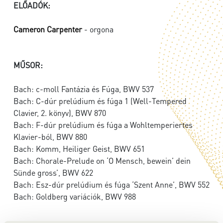
ELŐADÓK:
Cameron Carpenter
- orgona
MŰSOR:
Bach: c-moll Fantázia és Fúga, BWV 537
Bach: C-dúr prelúdium és fúga 1 (Well-Tempered
Clavier, 2. könyv), BWV 870
Bach: F-dúr prelúdium és fúga a Wohltemperiertes
Klavier-ból, BWV 880
Bach: Komm, Heiliger Geist, BWV 651
Bach: Chorale-Prelude on ‘O Mensch, bewein’ dein
Sünde gross’, BWV 622
Bach: Esz-dúr prelúdium és fúga ‘Szent Anne’, BWV 552
Bach: Goldberg variációk, BWV 988