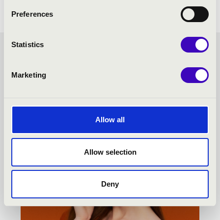
Preferences
Statistics
ANGSTER BÉRLET - PÉCS
Marketing
- TOVÁBBI KONCERTEK
Allow all
Allow selection
Deny