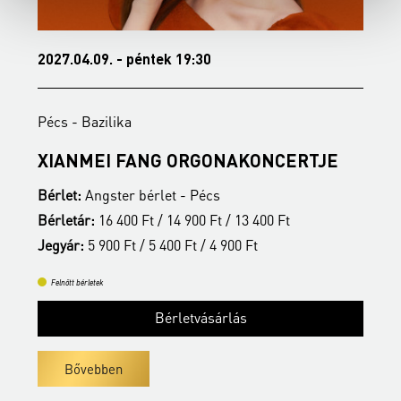
2027.04.09. - péntek 19:30
2
Pécs - Bazilika
P
S
XIANMEI FANG ORGONAKONCERTJE
A
Bérlet:
Angster bérlet - Pécs
B
Bérletár:
16 400 Ft / 14 900 Ft / 13 400 Ft
B
Jegyár:
5 900 Ft / 5 400 Ft / 4 900 Ft
J
Felnőtt bérletek
Bérletvásárlás
Bővebben