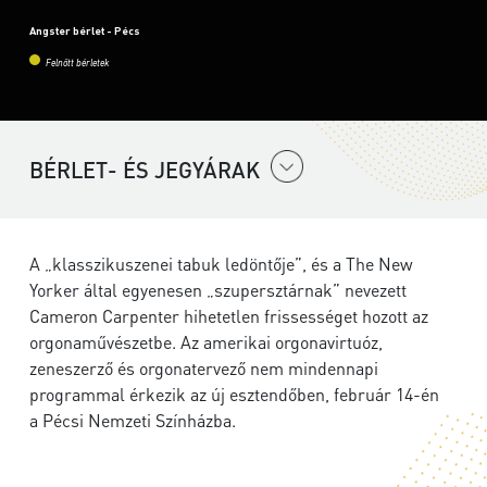
Angster bérlet - Pécs
Felnőtt bérletek
BÉRLET- ÉS JEGYÁRAK
A „klasszikuszenei tabuk ledöntője”, és a The New
Yorker által egyenesen „szupersztárnak” nevezett
Cameron Carpenter hihetetlen frissességet hozott az
orgonaművészetbe. Az amerikai orgonavirtuóz,
zeneszerző és orgonatervező nem mindennapi
programmal érkezik az új esztendőben, február 14-én
a Pécsi Nemzeti Színházba.