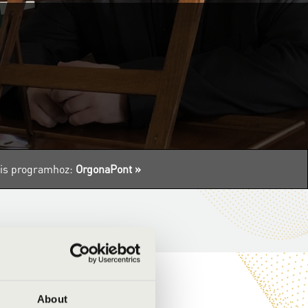
ális programhoz:
OrgonaPont »
About