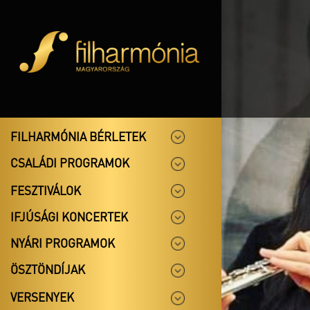
FILHARMÓNIA BÉRLETEK
CSALÁDI PROGRAMOK
FESZTIVÁLOK
IFJÚSÁGI KONCERTEK
NYÁRI PROGRAMOK
ÖSZTÖNDÍJAK
VERSENYEK