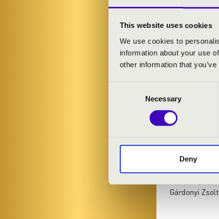
Sárosi Dániel
-
Jantyik Hanna
This website uses cookies
We use cookies to personalis
MŰSOR:
information about your use of
other information that you’ve
Bach: a-moll 
Bach: C-dúr p
Consent
Fauré: Berceu
Necessary
Selection
Karg-Elert: Nu
P. Ferroud: Tr
Vierne: Lied
Bach: h-moll s
Piazzolla: Obli
Deny
Bach: a-moll p
Rahmanyinov: 
Gárdonyi Zsol