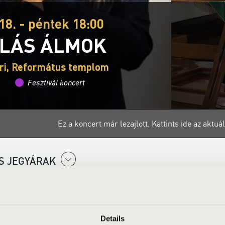
18. - péntek 18:00
LÁS ÁLMOK
ri, Református templom
Fesztivál koncert
Ez a koncert már lezajlott.
Kattints ide az aktu
S JEGYÁRAK
Details