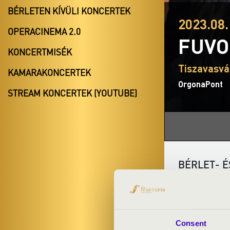
BÉRLETEN KÍVÜLI KONCERTEK
2023.08.
OPERACINEMA 2.0
FUVO
KONCERTMISÉK
Tiszavasvá
KAMARAKONCERTEK
OrgonaPont
STREAM KONCERTEK (YOUTUBE)
BÉRLET- É
ELŐADÓK:
Consent