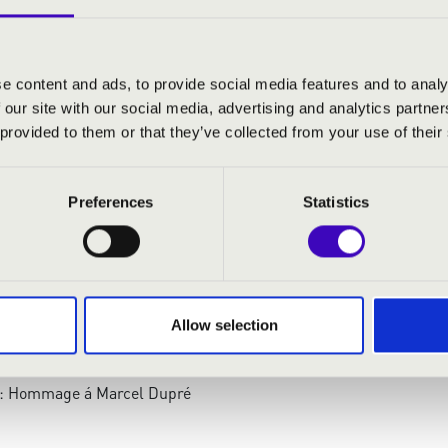
 orgona
- fuvola
e content and ads, to provide social media features and to analy
 our site with our social media, advertising and analytics partn
 provided to them or that they’ve collected from your use of their
partita-allemande
relúdium és fúga, BWV 547
se
Preferences
Statistics
n danket alle Gott
ois Piéces pour flute seule – Bergére captive, Jade
zvit – menuet, badinerie
vion
Allow selection
artita – courrante
Vocalise
t: Hommage á Marcel Dupré